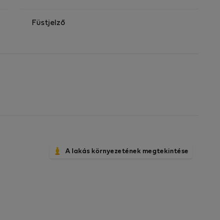
Füstjelző
A lakás környezetének megtekintése