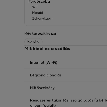
Fürdőszoba
WC
Mosdó
Zuhanykabin
Még tartozik hozzá
Konyha
Mit kínál ez a szállás
Internet (Wi-Fi)
Légkondícionálás
Hűtőszekrény
Rendszeres takarítási szolgáltatás (a bérl
díjban foglalt)