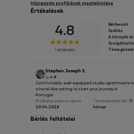
Házigazda profiljának megtekintése
Értékelések
Bérbeadó
4.8
Szállás
A környék b
Szolgáltatá
Tömegközle
1 értékelés
Stephen Joseph S.
4.8
Comfortable, well-equipped studio apartments in
a hotel-like setting to start your journey in
Portugal.
Értékelve ezen a napon:
Tartózkodási idő:
11
20.04.2026
hónap
Bérlés feltételei