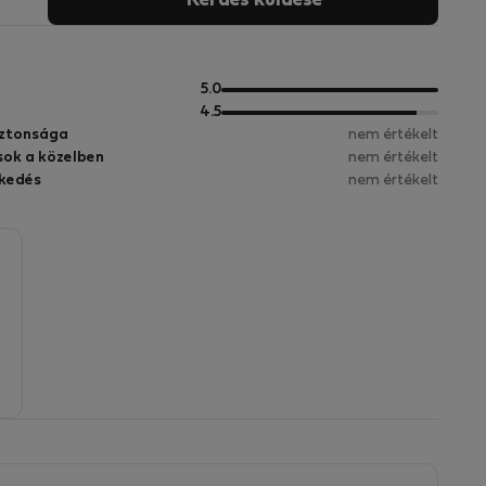
Kérdés küldése
5
5.0
pontból
5
4.5
pontból
iztonsága
nem értékelt
sok a közelben
nem értékelt
kedés
nem értékelt