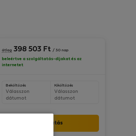
398 503
Ft
átlag
/ 30 nap
beleértve a szolgáltatás-díjakat és az
internetet
Beköltözés
Kiköltözés
Válasszon
Válasszon
dátumot
dátumot
Folytatás