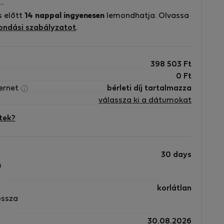
s előtt
14 nappal ingyenesen
lemondhatja. Olvassa
ondási szabályzatot
.
398 503
Ft
0
Ft
ternet
bérleti díj tartalmazza
válassza ki a dátumokat
tek?
30 days
m
korlátlan
ossza
30.08.2026