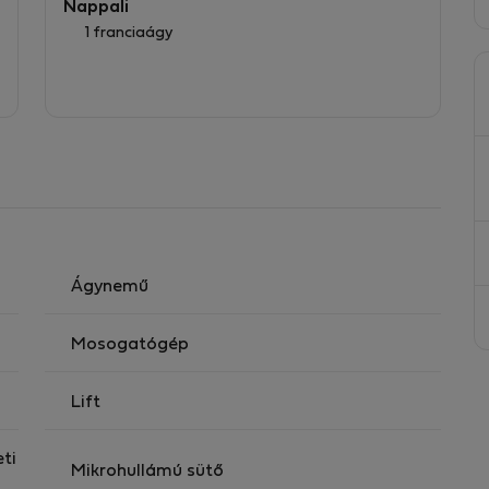
Nappali
1 franciaágy
Ágynemű
Mosogatógép
Lift
eti
Mikrohullámú sütő