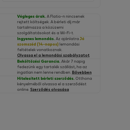
Végleges árak.
A Flatio-n nincsenek
rejtett költségek. A bérleti díj már
tartalmazza a közüzemi
szolgáltatásokat és a Wi-Fi-t.
Ingyenes lemondás.
Az ajánlatra
Jó
szomszéd (14-napos)
lemondási
feltételek vonatkoznak.
Olvassa el a lemondási szabályzatot
Beköltözési Garancia.
Akár 7 napig
fedezünk egy tartalék szállást, ha az
ingatlan nem lenne rendben.
Bővebben
Hitelesített bérleti szerződés.
Otthona
kényelméből olvassa el a szerződést
online.
Szerződés olvasása