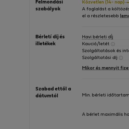
Felmondási
Közvetlen (14- nap)
szabályok
A foglalást a költözé
el a részletesebb
lem
Bérletí díj és
Havi bérleti dÍj
illetékek
Kaució/letét
Szolgáltatások és in
Szolgáltatási díj
Mikor és mennyit fize
Szabad ettől a
Min. bérleti időtarta
dátumtól
A bérlet maximális h