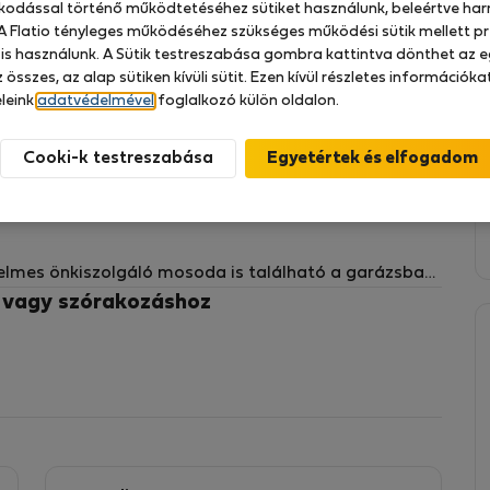
zkodással történő működtetéséhez sütiket használunk, beleértve har
 A Flatio tényleges működéséhez szükséges működési sütik mellett pr
 is használunk. A Sütik testreszabása gombra kattintva dönthet az e
 összes, az alap sütiken kívüli sütit. Ezen kívül részletes információk
leink
adatvédelmével
foglalkozó külön oldalon.
, amely egy nemrégiben épült épület 2. emeletén
Cooki-k testreszabása
yérpirítót, vízforralót, botmixert, mosogatógépet és
, akik kényelmet és praktikumot keresnek,
elmes önkiszolgáló mosoda is található a garázsban.
erre található stúdiót zöld területek, edzőterem,
z vagy szórakozáshoz
központ veszi körül.
tedd ideiglenes otthonoddá! További információért
ára Porto városa 3 €/fő/éjszaka idegenforgalmi adót