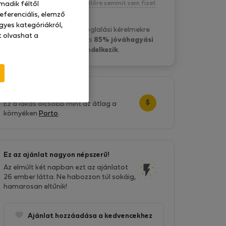
Kötelezettség nélkül, egyelőre semmit sem fizet
madik féltől
eferenciális, elemző
gyes kategóriákról,
carla t. általában a foglalási kérelmekre
at olvashat a
10 óra belül válaszol
és
85% jóváhagyási
aránnyal rendelkezik
.
Nagyszerű ár!
$
Ez a lakás olcsóbb mint az átlag a
környéken
Porto
.
Ez az ajánlat nagyon népszerű!
Az elmúlt két napban ezt az ajánlatot
26 ember látta. Ne habozzon túl sokáig,
hamarosan eltűnik!
Ajánlat hozzáadása a kedvencekhez