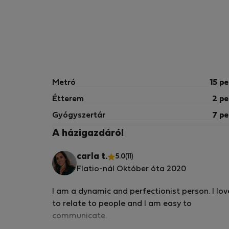
Metró
15 pe
Étterem
2 pe
Gyógyszertár
7 pe
A házigazdáról
carla t.
5.0
(11)
Flatio-nál Október óta 2020
I am a dynamic and perfectionist person. I lov
to relate to people and I am easy to
communicate.