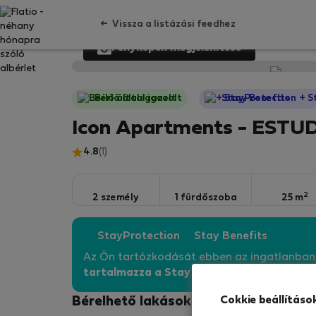
Vissza a listázási feedhez
Fényképek megjelenítése
Bérlő által igazolt
StayProtection
+ S
Icon Apartments - ESTUD
4.8
(1)
2
2 személy
1 fürdőszoba
25 m
StayProtection
Stay Benefits
Az Ön tartózkodását ebben az ingatlanba
tartalmazza a Stay Benefits csomagot
!
Bő
Cokkie beállításo
Bérelhető lakások - Porto