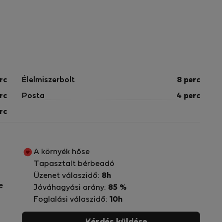
rc
Élelmiszerbolt
8 perc
rc
Posta
4 perc
rc
A környék hőse
Tapasztalt bérbeadó
Üzenet válaszidő:
8h
e
Jóváhagyási arány:
85 %
Foglalási válaszidő:
10h