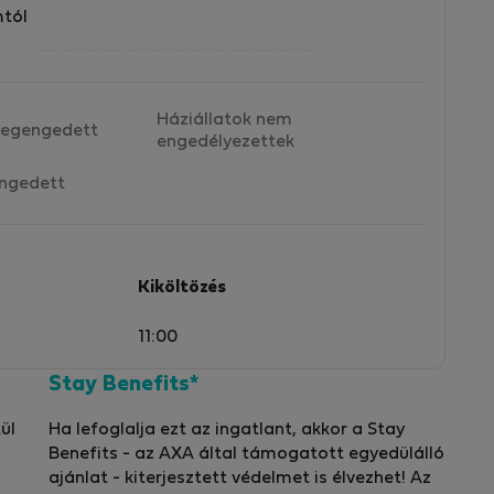
mtól
Háziállatok nem
egengedett
engedélyezettek
ngedett
Kiköltözés
11:00
Stay Benefits*
ül
Ha lefoglalja ezt az ingatlant, akkor a Stay
Benefits - az AXA által támogatott egyedülálló
ajánlat - kiterjesztett védelmet is élvezhet! Az