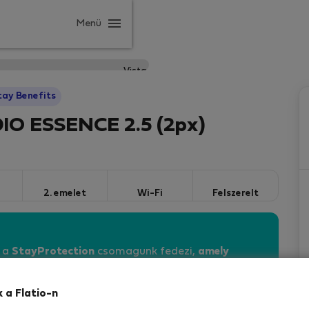
Menü
tay Benefits
IO ESSENCE 2.5 (2px)
2. emelet
Wi-Fi
Felszerelt
n a
StayProtection
csomagunk fedezi,
amely
vebben
k a Flatio-n