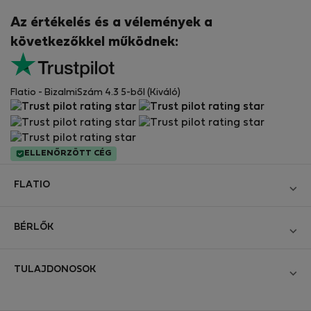
Az értékelés és a vélemények a
következőkkel működnek:
Flatio - BizalmiSzám 4.3 5-ből (Kiváló)
ELLENŐRZÖTT CÉG
FLATIO
Blog
BÉRLŐK
Legyen Partnerünk
Bejelentkezés
Csatlakozzon a Digitális Nomád Tesztelő Klubhoz
TULAJDONOSOK
Hozza létre a fiókomat
Kapcsolat és Impresszum
Bejelentkezés
Cégeknek