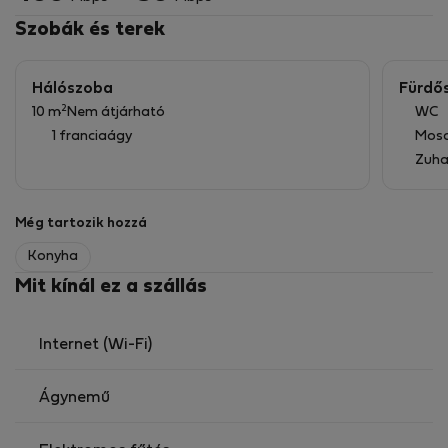
Szobák és terek
Hálószoba
Fürdő
2
10 m
Nem átjárható
WC
1 franciaágy
Mos
Zuha
Még tartozik hozzá
Konyha
Mit kínál ez a szállás
Internet (Wi-Fi)
Ágynemű