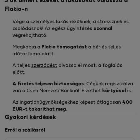
5 ok amiért ezeket a lakásokat válassza a
Flatio-n
Vége a személyes lakásnézőknek, a stressznek és
csalódásnak! Az egész ügyintézés
azonnal
végrehajtható.
Megkapja a
Flatio támogatást
a bérlés teljes
időtartama alatt.
A teljes
szerződést
olvassa el most, a foglalás
előtt.
A fizetés teljesen biztonságos.
Cégünk regisztrálva
van a Cseh Nemzeti Banknál. Fizethet
kártyával
is.
Az ingatlanügynökségekhez képest átlagosan
400
EUR-t
takaríthat meg
.
Gyakori kérdések
Erről a szállásról