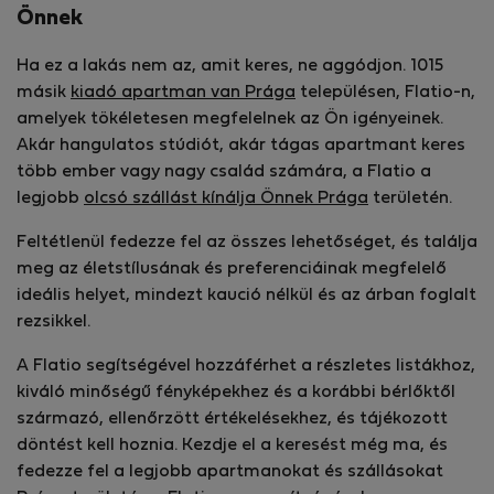
Önnek
Ha ez a lakás nem az, amit keres, ne aggódjon. 1015
másik
kiadó apartman van Prága
településen, Flatio-n,
amelyek tökéletesen megfelelnek az Ön igényeinek.
Akár hangulatos stúdiót, akár tágas apartmant keres
több ember vagy nagy család számára, a Flatio a
legjobb
olcsó szállást kínálja Önnek Prága
területén.
Feltétlenül fedezze fel az összes lehetőséget, és találja
meg az életstílusának és preferenciáinak megfelelő
ideális helyet, mindezt kaució nélkül és az árban foglalt
rezsikkel.
A Flatio segítségével hozzáférhet a részletes listákhoz,
kiváló minőségű fényképekhez és a korábbi bérlőktől
származó, ellenőrzött értékelésekhez, és tájékozott
döntést kell hoznia. Kezdje el a keresést még ma, és
fedezze fel a legjobb apartmanokat és szállásokat