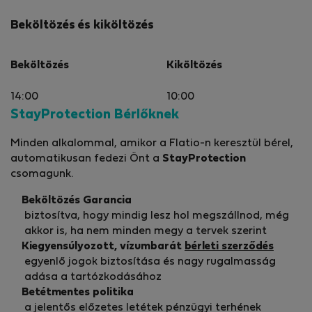
Beköltözés és kiköltözés
Beköltözés
Kiköltözés
14:00
10:00
StayProtection Bérlőknek
Minden alkalommal, amikor a Flatio-n keresztül bérel,
automatikusan fedezi Önt a
StayProtection
csomagunk.
Beköltözés Garancia
biztosítva, hogy mindig lesz hol megszállnod, még
akkor is, ha nem minden megy a tervek szerint
Kiegyensúlyozott, vízumbarát
bérleti szerződés
egyenlő jogok biztosítása és nagy rugalmasság
adása a tartózkodásához
Betétmentes politika
a jelentős előzetes letétek pénzügyi terhének