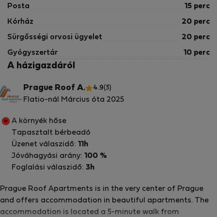
Posta
15 perc
Kórház
20 perc
Sürgősségi orvosi ügyelet
20 perc
Gyógyszertár
10 perc
A házigazdáról
Prague Roof A.
4.9
(3)
Flatio-nál Március óta 2025
A környék hőse
Tapasztalt bérbeadó
Üzenet válaszidő:
11h
Jóváhagyási arány:
100 %
Foglalási válaszidő:
3h
Prague Roof Apartments is in the very center of Prague
and offers accommodation in beautiful apartments. The
accommodation is located a 5-minute walk from