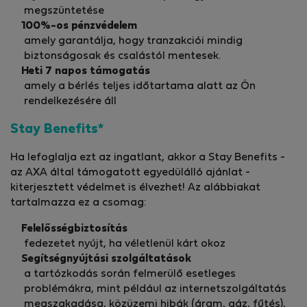
megszüntetése
100%-os pénzvédelem
amely garantálja, hogy tranzakciói mindig
biztonságosak és csalástól mentesek.
Heti 7 napos támogatás
amely a bérlés teljes időtartama alatt az Ön
rendelkezésére áll
Stay Benefits*
Ha lefoglalja ezt az ingatlant, akkor a Stay Benefits -
az AXA által támogatott egyedülálló ajánlat -
kiterjesztett védelmet is élvezhet! Az alábbiakat
tartalmazza ez a csomag:
Felelősségbiztosítás
fedezetet nyújt, ha véletlenül kárt okoz
Segítségnyújtási szolgáltatások
a tartózkodás során felmerülő esetleges
problémákra, mint például az internetszolgáltatás
megszakadása, közüzemi hibák (áram, gáz, fűtés),