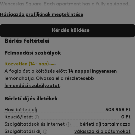
Wenceslas Square. Each apartment has a fully equipped
kitchen including a dishwasher, washing machine and
Házigazda profiljának megtekintése
coffee maker. We offer 11 fully equipped apartments. The
rooms are for 2 to 6 people, some apartments have
Kérdés küldése
beautiful terraces with seating. Included internet hi speed
connetion and free cleaning of apartments once per week
Bérlés feltételei
with own housekeeping. Building is after reconstruction in
Felmondási szabályok
2019 and all offered apartments are newly build on 4-th
floor.
Közvetlen (14- nap)
A foglalást a költözés előtt
14 nappal ingyenesen
lemondhatja. Olvassa el a részletesebb
lemondási szabályzatot
.
Bérletí díj és illetékek
Havi bérleti dÍj
503 968
Ft
Kaució/letét
0
Ft
Szolgáltatások és internet
bérleti díj tartalmazza
Szolgáltatási díj
válassza ki a dátumokat