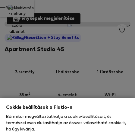
Bejelentkezés
Fényképek megjelenítése
StayProtection
+ Stay Benefits
Apartment Studio 45
3 személy
1 hálószoba
1 fürdőszoba
2
35 m
4. emelet
Wi-Fi
Cokkie beállítások a Flatio-n
StayProtection
Stay Benefits
Bármikor megváltoztathatja a cookie-beállításait, és
Az Ön tartózkodását ebben az ingatlanban a
természetesen elutasíthatja az összes választható cookie-t,
StayProtection
csomagunk fedezi,
amely
ha úgy kívánja.
tartalmazza a Stay Benefits csomagot
!
Bővebben