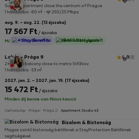
Sunny appartment close the centrum of Prague
2
1 hálószoba
60 m
250/25 Mbps
aug. 9. – aug. 22. (13 éjszaka)
17 567 Ft
/ éjszaka
StayProtection
+ Stay Benefits
Bérlő által-Igazolt
Minden díj benne van
·
Nincs kaució
Lakás - Prága 9
4.9
(3)
2+kk with balcony close to metro Střížkov
2
1 hálószoba
53 m
2027. jan. 2. – 2027. jan. 19. (17 éjszaka)
15 472 Ft
/ éjszaka
Minden díj benne van
·
Nincs kaució
Csehország
Prága
Prága 2
Apartment Studio 45
Bizalom & Biztonság
Magas szintű biztonság bérlőknek a StayProtection Bérlőknek
segítségével.