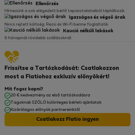
Ellenőrzés
Hírnevünk a sok elégedett bérlő tapasztalataiból táplálkozik.
Igazságos és végső árak
Nincs rejtett költség. Rezsi és Wi-Fi benne foglaltatik.
Kaució nélküli lakások
6 hónapnál rövidebb szállásoknál.
Frissítse a Tartózkodását: Csatlakozzon
most a Flatiohoz exkluzív előnyökért!
Mit fogsz kapni?
20 € kedvezmény az első tartózkodásra
Tagoknak SZÓLÓ különleges bérleti ajánlatok
Kizárólagos előnyök partnereinktől
Csatlakozz Flatio ingyen