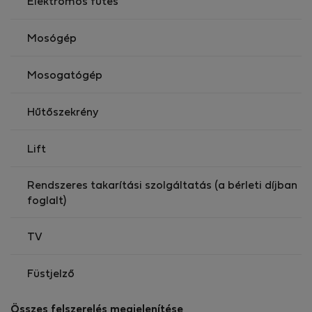
Elektromos fűtés
Mosógép
Mosogatógép
Hűtőszekrény
Lift
Rendszeres takarítási szolgáltatás (a bérleti díjban
foglalt)
TV
Füstjelző
Összes felszerelés megjelenítése