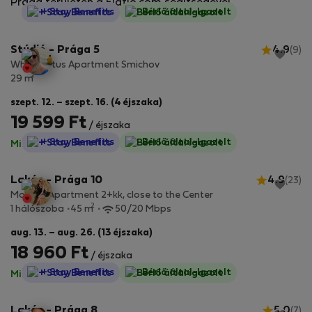
Prága területén a Flatio.com segítségével.
StayProtection
+ Stay Benefits
Bérlő által-Igazolt
Stúdió - Prága 5
4.9
(9)
White Lotus Apartment Smichov
2
29 m
szept. 12. – szept. 16. (4 éjszaka)
19 599 Ft
/ éjszaka
StayProtection
+ Stay Benefits
Bérlő által-Igazolt
Minden díj benne van
·
Nincs kaució
Lakás - Prága 10
4.9
(23)
Modern Apartment 2+kk, close to the Center
2
1 hálószoba
45 m
50/20 Mbps
aug. 13. – aug. 26. (13 éjszaka)
18 960 Ft
/ éjszaka
StayProtection
+ Stay Benefits
Bérlő által-Igazolt
Minden díj benne van
·
Nincs kaució
Lakás - Prága 8
5.0
(7)