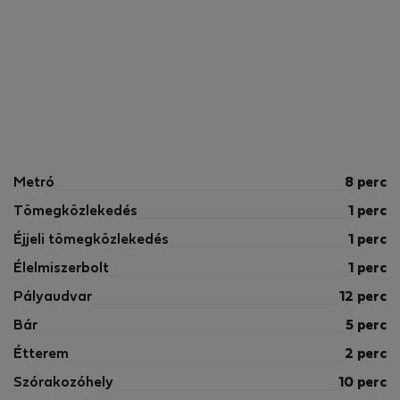
Metró
8 perc
Tömegközlekedés
1 perc
Éjjeli tömegközlekedés
1 perc
Élelmiszerbolt
1 perc
Pályaudvar
12 perc
Bár
5 perc
Étterem
2 perc
Szórakozóhely
10 perc