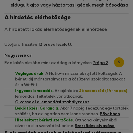
eldugult ajtó vagy háztartási gépek meghibásodása
A hirdetés elérhetősége
A hirdetett lakás elérhetőségének ellenőrzése
Utoljára frissítve
12 órával ezelőtt
Nagyszerű ár!
$
Ez a lakás olcsóbb mint az átlag a környéken
Prága 2
.
Végleges árak.
A Flatio-n nincsenek rejtett költségek. A
bérleti díj már tartalmazza a közüzemi szolgáltatásokat
és a Wi-Fi-t.
Ingyenes lemondás.
Az ajánlatra
Jó szomszéd (14-napos)
lemondási feltételek vonatkoznak.
Olvassa el a lemondási szabályzatot
Beköltözési Garancia.
Akár 7 napig fedezünk egy tartalék
szállást, ha az ingatlan nem lenne rendben.
Bővebben
Hitelesített bérleti szerződés.
Otthona kényelméből
olvassa el a szerződést online.
Szerződés olvasása