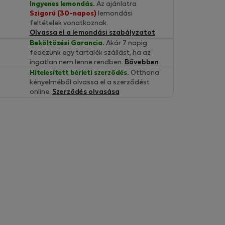
Ingyenes lemondás.
Az ajánlatra
Szigorú (30-napos)
lemondási
feltételek vonatkoznak.
Olvassa el a lemondási szabályzatot
Beköltözési Garancia.
Akár 7 napig
fedezünk egy tartalék szállást, ha az
ingatlan nem lenne rendben.
Bővebben
Hitelesített bérleti szerződés.
Otthona
kényelméből olvassa el a szerződést
online.
Szerződés olvasása