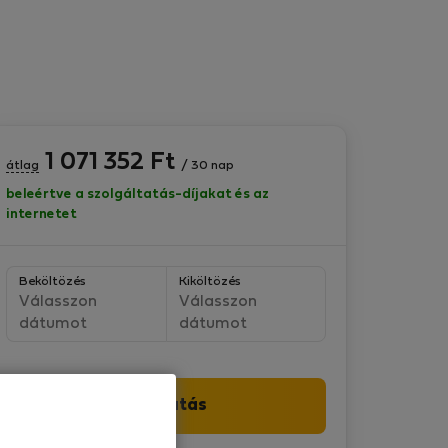
1 071 352
Ft
átlag
/ 30 nap
beleértve a szolgáltatás-díjakat és az
internetet
Beköltözés
Kiköltözés
Válasszon
Válasszon
dátumot
dátumot
Folytatás