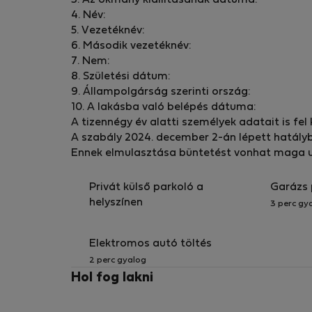
3. Az okmány kiállításának dátuma:
A Madrid-Barajas repülőtérről Madrid központj
4. Név:
poggyászok szállítása minden érvényes viteldí
5. Vezetéknév:
Létezik még az Expressz busz (sárga) (5,00€).
6. Második vezetéknév:
igénybe. A jegy ára 5 euró. Magán a buszon ké
7. Nem:
bankkártyával vagy mobiltelefonnal lehet fize
8. Születési dátum:
9. Állampolgárság szerinti ország:
A Plaza de Cibeles megállónál kell leszállni.
10. A lakásba való belépés dátuma:
Az apartmanhoz többféleképpen is el lehet jut
A tizennégy év alatti személyek adatait is fel k
Kb. 200 m. sétálhat a Plaza de Neptuno térig
A szabály 2024. december 2-án lépett hatály
utcán.
Ennek elmulasztása büntetést vonhat maga u
Egy másik lehetőség, hogy felszáll a 73-as bu
buszra, amelyik azt mondja, hogy a végállomás 
Privát külső parkoló a
Garázs 
Néhány perc múlva elérjük a Cedaceros utcát.
helyszínen
3 perc gy
Balra fordulsz, és meglátod a mexikói nagykö
Az épület száma 44. Ezután hívjon minket. A l
fogadjam.
Elektromos autó töltés
Ha a Chamartín pályaudvarról érkezik, szálljon 
2 perc gyalog
Cedaceros utcában.
Hol fog lakni
Hogyan lehet közlekedni a környéken