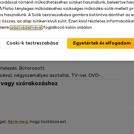
zkodással történő működtetéséhez sütiket használunk, beleértve har
 A Flatio tényleges működéséhez szükséges működési sütik mellett pr
 is használunk. A Sütik testreszabása gombra kattintva dönthet az e
 összes, az alap sütiken kívüli sütit. Ezen kívül részletes információk
leink
adatvédelmével
foglalkozó külön oldalon.
ebben a hangulatos, világos és csendes
 rövid és hosszú távú tartózkodásra szakemberek,
Cooki-k testreszabása
stb. számára Madrid központjának szívében.
tel, két erkéllyel a Santa Catalina utcára, amely
itelezés. Bútorozott.
éval, négyszemélyes asztallal, TV-vel, DVD-
akkal.
z vagy szórakozáshoz
és 2 beépített szekrénnyel, tükörrel.
rámia főzőlap, mosogatógép-szárító, mosogatógép,
és kisgépek (gyümölcscentrifuga, turmixgép,
ő kávéfőző, vízmelegítő, víztisztító, kenyérpirító
get.
Kérje meg,
hogy tisztázza ezt.
yek stb.). Ezen kívül van porszívó, vasaló,