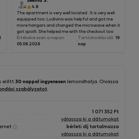
Seema S.
0 órától este 11:00 óráig tartott.
4.8
The apartment is very well located . It is very well
ése iránt érdeklődik, a Carrera de San Jeronimo
equipped too. Ludivina was helpful and got me
more hangars and changed the microwave when it
orduljon balra a Calle de Alcala utcán. Ezután a Calle
got spoilt. She helped me with the checkout too
l az Avenida Gran Vía utcáig, majd forduljon balra a
1
and helped get a taxi.
Értékelve ezen a napon:
Tartózkodási idő:
19
05.06.2026
nap
mpo felé. Itt csak három megálló van: a Plaza de
.
lyi Palota vagy a Casa de Campo park (1722,6
vánítottak.
ámparkot, az állatkertet és a 15-ös években épített
s előtt
30 nappal ingyenesen
lemondhatja. Olvassa
ondási szabályzatot
.
cloa kilátó a madridi egyetemi városrészben.
et 1992-ben építettek, abban az évben, amikor a
ották. Innen látható a Királyi Palota, az Almudena-
1 071 352
Ft
-n, a Négy torony, a Cibeles-palota, a San Isidro
válassza ki a dátumokat
ternet
bérleti díj tartalmazza
llátva, amely a város növekedését és fejlődését
válassza ki a dátumokat
nnen látható 50 fő épület és helyszín méretarányos