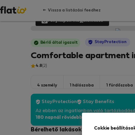
Vissza a listázási feedhez
Fényképek megjelenítése
StayProtection
Bérlő által igazolt
Comfortable apartment i
4.8
(2)
4 személy
1 hálószoba
1 fürdőszoba
StayProtection
Stay Benefits
Az ebben az ingatlanban való tartózkodás
180 napnál rövidebb idő
re szóló minden fog
Cokkie beállításo
Bérelhető lakások - Madrid