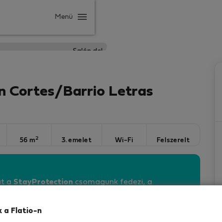
Menü
n Cortes/Barrio Letras
2
56 m
3. emelet
Wi-Fi
Felszerelt
át a
StayProtection
csomagunk fedezi, a
lalás része a Stay Benefits!
Olvasson bővebben
k a Flatio-n