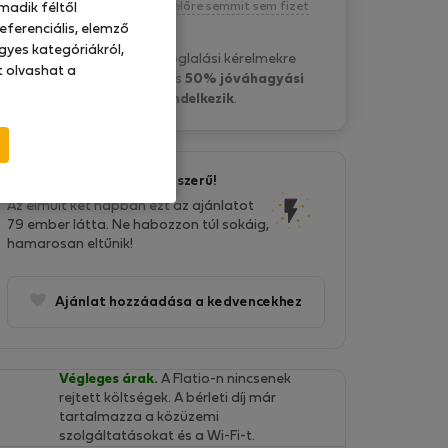
Kötelezettség nélkül, egyelőre semmit sem fizet
madik féltől
eferenciális, elemző
gyes kategóriákról,
Ludi G. általában a foglalási kérelmekre
at olvashat a
17 óra belül válaszol
és
50% jóváhagyási
aránnyal rendelkezik
.
Ez az ajánlat nagyon népszerű!
Az elmúlt két napban ezt az ajánlatot
79 ember látta. Ne habozzon túl sokáig,
hamarosan eltűnik!
Ajánlat hozzáadása a kedvencekhez
Végleges árak.
A Flatio-n nincsenek
rejtett költségek. A bérleti díj már
tartalmazza a közüzemi
szolgáltatásokat és a Wi-Fi-t.