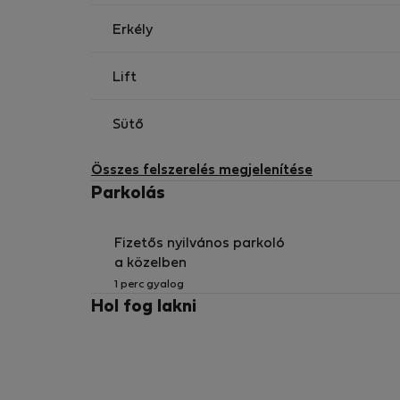
Erkély
Lift
Sütő
Összes felszerelés megjelenítése
Parkolás
Fizetős nyilvános parkoló
a közelben
1 perc gyalog
Hol fog lakni