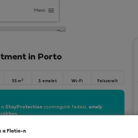
Menü
tment in Porto
2
53 m
3. emelet
Wi-Fi
Felszerelt
n a
StayProtection
csomagunk fedezi,
amely
vebben
k a Flatio-n