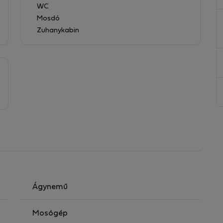
WC
nnyen megközelíthető a tömegközlekedés, az üzletek
Mosdó
teszi, hogy Porto legjobbjait élvezze, miközben minden
Zuhanykabin
k, akik értékelik a központi elhelyezkedést, a
Ágynemű
Mosógép