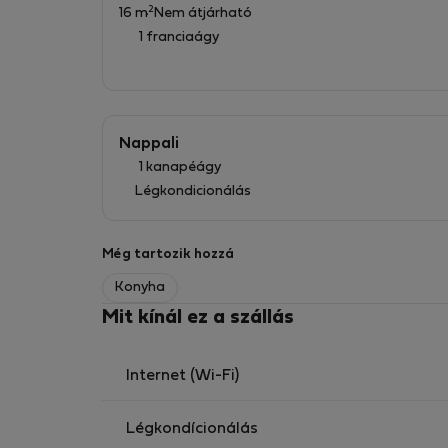
2
16 m
Nem átjárható
Központi elhelyezkedésének köszönhetően kö
1 franciaágy
és a szolgáltatások, így ez a lakás lehetővé 
a küszöbön van.
Ideális azoknak a szakembereknek vagy párokna
Nappali
kényelmet és a praktikumot.
1 kanapéágy
Légkondicionálás
Még tartozik hozzá
Konyha
Mit kínál ez a szállás
Internet (Wi-Fi)
Légkondícionálás