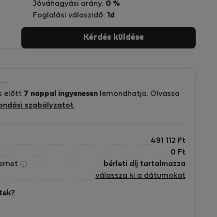
Jóváhagyási arány:
0 %
Foglalási válaszidő:
1d
Kérdés küldése
s előtt
7 nappal ingyenesen
lemondhatja. Olvassa
ondási szabályzatot
.
491 112
Ft
0
Ft
ternet
bérleti díj tartalmazza
válassza ki a dátumokat
tek?