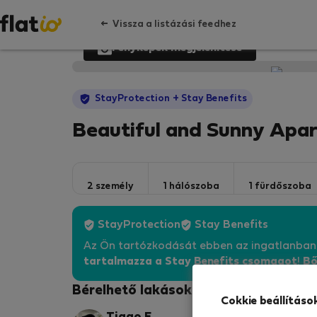
Vissza a listázási feedhez
Fényképek megjelenítése
StayProtection
+ Stay Benefits
Beautiful and Sunny Apar
2 személy
1 hálószoba
1 fürdőszoba
StayProtection
Stay Benefits
Az Ön tartózkodását ebben az ingatlanba
tartalmazza a Stay Benefits csomagot
!
Bő
Bérelhető lakások - Porto
Cokkie beállításo