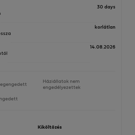
30 days
m
korlátlan
ossza
14.08.2026
mtól
Háziállatok nem
egengedett
engedélyezettek
ngedett
Kiköltözés