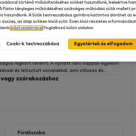
zkodással történő működtetéséhez sütiket használunk, beleértve har
 A Flatio tényleges működéséhez szükséges működési sütik mellett pr
 is használunk. A Sütik testreszabása gombra kattintva dönthet az e
 összes, az alap sütiken kívüli sütit. Ezen kívül részletes információk
szobás lakás a Rua do Campinho utcában, Porto
leink
adatvédelmével
foglalkozó külön oldalon.
t, praktikumot és kiváló központi elhelyezkedést
Cooki-k testreszabása
ten található, és kiváló természetes
ságos légkört teremt. A nyitott terű nappali egyesíti
ssel és letisztult vonalakkal, ami stílusos és
z.
z vagy szórakozáshoz
a főzőlappal és mosógéppel, biztosítva a mindennapi
álható az egész éves kényelem érdekében, valamint
 bútorozottan kerül bérbeadásra, ízléses és minőségi
nnal beköltözhető.
Fürdőszoba