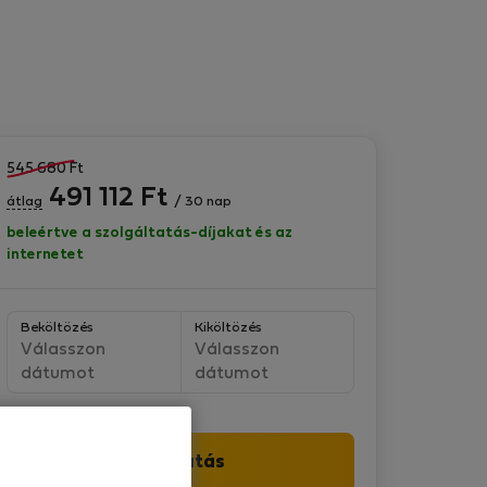
545 680
Ft
491 112
Ft
átlag
/ 30 nap
beleértve a szolgáltatás-díjakat és az
internetet
Beköltözés
Kiköltözés
Válasszon
Válasszon
dátumot
dátumot
Folytatás