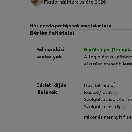
Flatio-nál Március óta 2026
Házigazda profiljának megtekintése
Bérlés feltételei
Felmondási
Barátságos (7- nap)
szabályok
A foglalást a költözé
el a részletesebb
lem
Bérletí díj és
Havi bérleti dÍj
illetékek
Kaució/letét
Szolgáltatások és in
Szolgáltatási díj
Mikor és mennyit fize