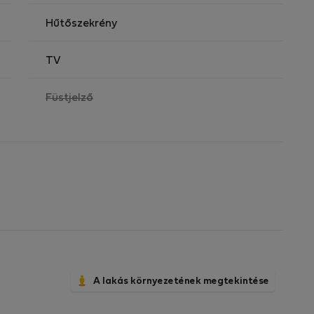
Hűtőszekrény
TV
,
Füstjelző
nem
elérhető
A lakás környezetének megtekintése