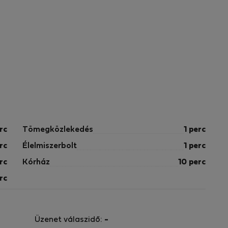
rc
Tömegközlekedés
1 perc
rc
Élelmiszerbolt
1 perc
rc
Kórház
10 perc
rc
Üzenet válaszidő:
-