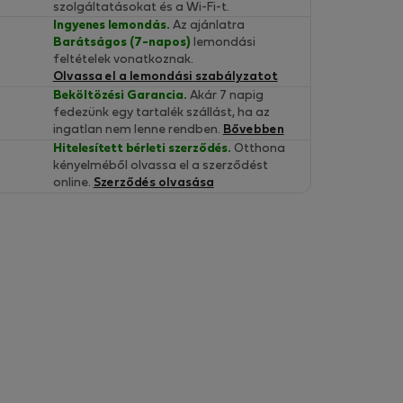
szolgáltatásokat és a Wi-Fi-t.
Ingyenes lemondás.
Az ajánlatra
Barátságos (7-napos)
lemondási
feltételek vonatkoznak.
Olvassa el a lemondási szabályzatot
Beköltözési Garancia.
Akár 7 napig
fedezünk egy tartalék szállást, ha az
ingatlan nem lenne rendben.
Bővebben
Hitelesített bérleti szerződés.
Otthona
kényelméből olvassa el a szerződést
online.
Szerződés olvasása