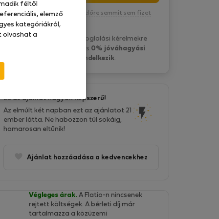
madik féltől
Kötelezettség nélkül, egyelőre semmit sem fizet
eferenciális, elemző
gyes kategóriákról,
at olvashat a
Tiago F. általában a foglalási kérelmekre
1 nap belül válaszol
és
0% jóváhagyási
aránnyal rendelkezik
.
Ez az ajánlat nagyon népszerű!
Az elmúlt két napban ezt az ajánlatot 21
ember látta. Ne habozzon túl sokáig,
hamarosan eltűnik!
Ajánlat hozzáadása a kedvencekhez
Végleges árak.
A Flatio-n nincsenek
rejtett költségek. A bérleti díj már
tartalmazza a közüzemi