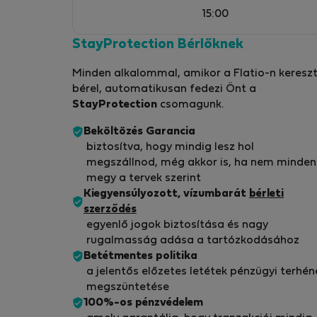
15:00
StayProtection Bérlőknek
Minden alkalommal, amikor a Flatio-n kereszt
bérel, automatikusan fedezi Önt a
StayProtection
csomagunk.
Beköltözés Garancia
biztosítva, hogy mindig lesz hol
megszállnod, még akkor is, ha nem minden
megy a tervek szerint
Kiegyensúlyozott, vízumbarát
bérleti
szerződés
egyenlő jogok biztosítása és nagy
rugalmasság adása a tartózkodásához
Betétmentes politika
a jelentős előzetes letétek pénzügyi terhén
megszüntetése
100%-os pénzvédelem