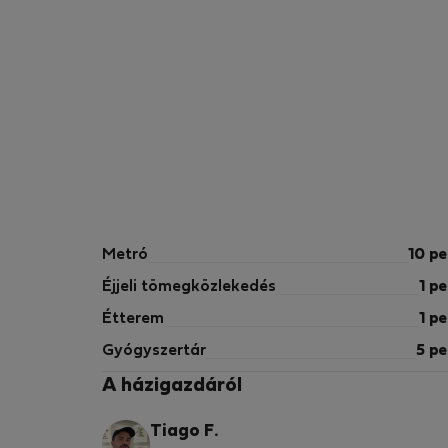
Metró
10 pe
Éjjeli tömegközlekedés
1 pe
Étterem
1 pe
Gyógyszertár
5 pe
A házigazdáról
Tiago F.