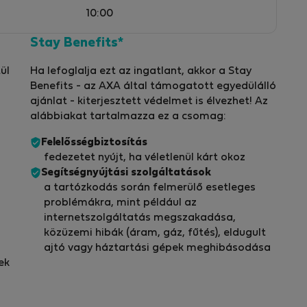
10:00
Stay Benefits*
ül
Ha lefoglalja ezt az ingatlant, akkor a Stay
Benefits - az AXA által támogatott egyedülálló
ajánlat - kiterjesztett védelmet is élvezhet! Az
alábbiakat tartalmazza ez a csomag:
Felelősségbiztosítás
fedezetet nyújt, ha véletlenül kárt okoz
Segítségnyújtási szolgáltatások
a tartózkodás során felmerülő esetleges
problémákra, mint például az
internetszolgáltatás megszakadása,
közüzemi hibák (áram, gáz, fűtés), eldugult
ajtó vagy háztartási gépek meghibásodása
ek