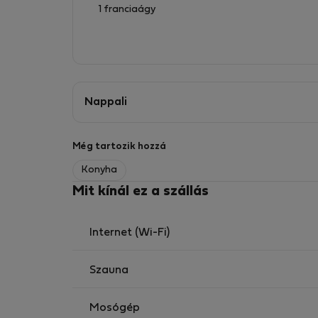
• Fitneszközpont
1 franciaágy
Elhelyezkedés:
• Közvetlenül a Stromovka-park mellett — reg
ajtótól
Nappali
• A Hradčanská metróállomás a közelben — a 
• Sétával elérhető a Letná, a Prágai Vár és Ho
• A legjobb mindkét világból: a természet a 
Még tartozik hozzá
Konyha
Mit kínál ez a szállás
Internet (Wi-Fi)
Szauna
Mosógép