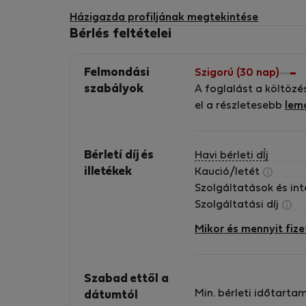
Házigazda profiljának megtekintése
Bérlés feltételei
Felmondási
Szigorú (30 nap)
szabályok
A foglalást a költözé
el a részletesebb
lem
Bérletí díj és
Havi bérleti dÍj
illetékek
Kaució/letét
Szolgáltatások és in
Szolgáltatási díj
Mikor és mennyit fize
Szabad ettől a
Min. bérleti időtarta
dátumtól