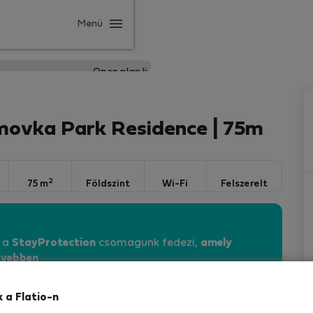
Menü
omovka Park Residence | 75m
2
75 m
Földszint
Wi-Fi
Felszerelt
n a
StayProtection
csomagunk fedezi,
amely
vebben
k a Flatio-n