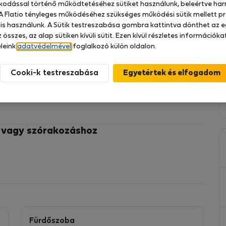
zkodással történő működtetéséhez sütiket használunk, beleértve har
 A Flatio tényleges működéséhez szükséges működési sütik mellett pr
 is használunk. A Sütik testreszabása gombra kattintva dönthet az e
 összes, az alap sütiken kívüli sütit. Ezen kívül részletes információk
a Stromovka mellett, Prága legnagyobb és legszebb
leink
adatvédelmével
foglalkozó külön oldalon.
 nomádok, külföldön élő expatok vagy bárki számára,
vözni.
Cooki-k testreszabása
z vagy szórakozáshoz
Fürdőszoba