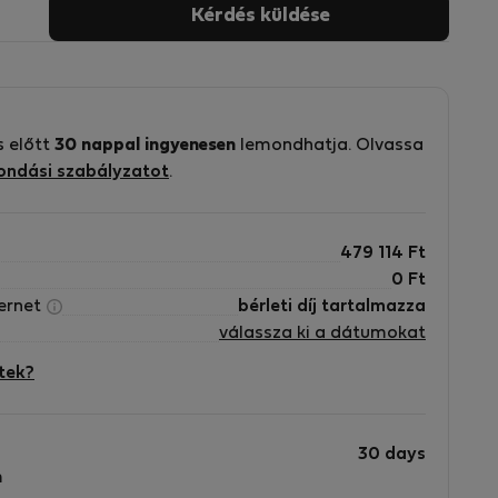
Kérdés küldése
s előtt
30 nappal ingyenesen
lemondhatja. Olvassa
ondási szabályzatot
.
479 114
Ft
0
Ft
ternet
bérleti díj tartalmazza
válassza ki a dátumokat
tek?
30 days
m