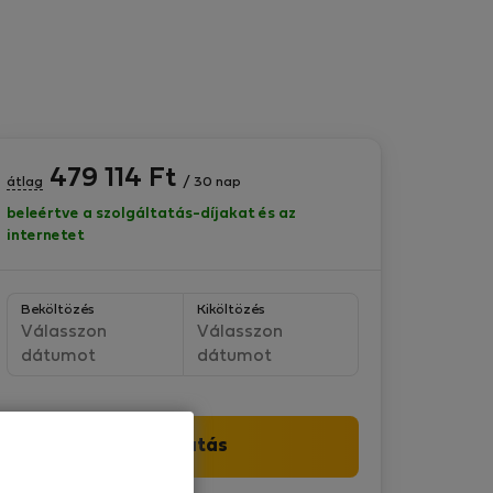
479 114
Ft
átlag
/ 30 nap
beleértve a szolgáltatás-díjakat és az
internetet
Beköltözés
Kiköltözés
Válasszon
Válasszon
dátumot
dátumot
Folytatás