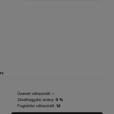
rc
Üzenet válaszidő:
-
Jóváhagyási arány:
0 %
Foglalási válaszidő:
1d