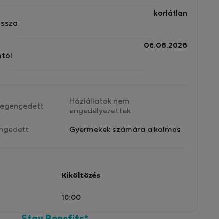
korlátlan
ossza
06.08.2026
mtól
Háziállatok nem
egengedett
engedélyezettek
ngedett
Gyermekek számára alkalmas
Kiköltözés
10:00