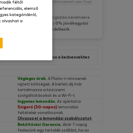
Kötelezettség nélkül, egyelőre semmit sem fizet
madik féltől
eferenciális, elemző
gyes kategóriákról,
Marek P. általában a foglalási kérelmekre
at olvashat a
1 nap belül válaszol
és
0% jóváhagyási
aránnyal rendelkezik
.
Ajánlat hozzáadása a kedvencekhez
Végleges árak.
A Flatio-n nincsenek
rejtett költségek. A bérleti díj már
tartalmazza a közüzemi
szolgáltatásokat és a Wi-Fi-t.
Ingyenes lemondás.
Az ajánlatra
Szigorú (30-napos)
lemondási
feltételek vonatkoznak.
Olvassa el a lemondási szabályzatot
Beköltözési Garancia.
Akár 7 napig
fedezünk egy tartalék szállást, ha az