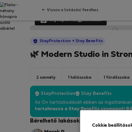
Vissza a listázási feedhez
Fényképek megjelenítése
StayProtection
+ Stay Benefits
🌿 Modern Studio in Str
2 személy
1 hálószoba
1 fürdőszoba
StayProtection
Stay Benefits
Az Ön tartózkodását ebben az ingatlanba
tartalmazza a Stay Benefits csomagot
!
Bő
Bérelhető lakások - Prága 6
Cokkie beállításo