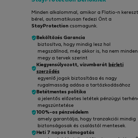
StayProtection Bérlőknek
Minden alkalommal, amikor a Flatio-n kereszt
bérel, automatikusan fedezi Önt a
StayProtection
csomagunk.
Beköltözés Garancia
biztosítva, hogy mindig lesz hol
megszállnod, még akkor is, ha nem minden
megy a tervek szerint
Kiegyensúlyozott, vízumbarát
bérleti
szerződés
egyenlő jogok biztosítása és nagy
rugalmasság adása a tartózkodásához
Betétmentes politika
a jelentős előzetes letétek pénzügyi terhén
megszüntetése
100%-os pénzvédelem
amely garantálja, hogy tranzakciói mindig
biztonságosak és csalástól mentesek.
Heti 7 napos támogatás