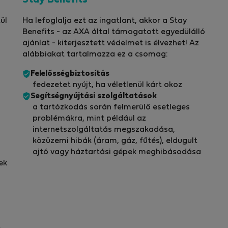
Stay Benefits*
ül
Ha lefoglalja ezt az ingatlant, akkor a Stay
Benefits - az AXA által támogatott egyedülálló
ajánlat - kiterjesztett védelmet is élvezhet! Az
alábbiakat tartalmazza ez a csomag:
Felelősségbiztosítás
fedezetet nyújt, ha véletlenül kárt okoz
Segítségnyújtási szolgáltatások
a tartózkodás során felmerülő esetleges
problémákra, mint például az
internetszolgáltatás megszakadása,
közüzemi hibák (áram, gáz, fűtés), eldugult
ajtó vagy háztartási gépek meghibásodása
ek