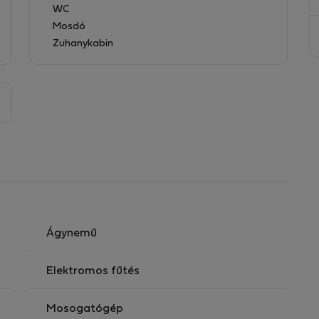
WC
Mosdó
Zuhanykabin
geli futás, kerékpározás, pihenés pár lépésre az
belváros 10 perc alatt elérhető
lešovice
küszöbön, Prága belvárosa pár percre
Ágynemű
Elektromos fűtés
Mosogatógép