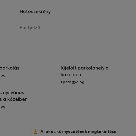
Hűtőszekrény
,
Füstjelző
nem
elérhető
parkolás
Kijelölt parkolóhely a
közelben
log
1 perc gyalog
s nyilvános
s a közelben
log
A lakás környezetének megtekintése