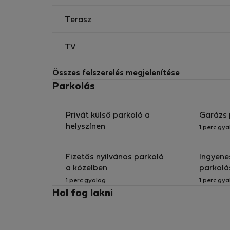
Terasz
TV
Összes felszerelés megjelenítése
Parkolás
Privát külső parkoló a
Garázs 
helyszínen
1 perc gya
Fizetős nyilvános parkoló
Ingyene
a közelben
parkolá
1 perc gyalog
1 perc gya
Hol fog lakni