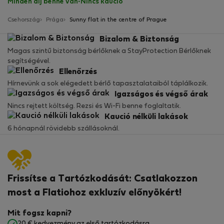
Minden díj benne van
·
Nincs kaució
Csehország
Prága
Sunny flat in the centre of Prague
Bizalom & Biztonság
Magas szintű biztonság bérlőknek a StayProtection Bérlőknek
segítségével.
Ellenőrzés
Hírnevünk a sok elégedett bérlő tapasztalataiból táplálkozik.
Igazságos és végső árak
Nincs rejtett költség. Rezsi és Wi-Fi benne foglaltatik.
Kaució nélküli lakások
6 hónapnál rövidebb szállásoknál.
Frissítse a Tartózkodását: Csatlakozzon
most a Flatiohoz exkluzív előnyökért!
Mit fogsz kapni?
20 € kedvezmény az első tartózkodásra