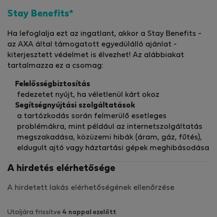
Stay Benefits*
Ha lefoglalja ezt az ingatlant, akkor a Stay Benefits -
az AXA által támogatott egyedülálló ajánlat -
kiterjesztett védelmet is élvezhet! Az alábbiakat
tartalmazza ez a csomag:
Felelősségbiztosítás
fedezetet nyújt, ha véletlenül kárt okoz
Segítségnyújtási szolgáltatások
a tartózkodás során felmerülő esetleges
problémákra, mint például az internetszolgáltatás
megszakadása, közüzemi hibák (áram, gáz, fűtés),
eldugult ajtó vagy háztartási gépek meghibásodása
A hirdetés elérhetősége
A hirdetett lakás elérhetőségének ellenőrzése
Utoljára frissítve
4 nappal ezelőtt