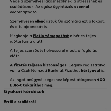
Vége a személyes lakásnézőknek, a stressznek és
csalódásnak! Az egész ügyintézés
azonnal
végrehajtható.
Személyesen
ellenőriztük
Ön számára ezt a lakást,
és a tulajdonosát is.
Megkapja a
Flatio támogatást
a bérlés teljes
időtartama alatt.
A teljes
szerződést
olvassa el most, a foglalás
előtt.
A fizetés teljesen biztonságos.
Cégünk regisztrálva
van a Cseh Nemzeti Banknál. Fizethet
kártyával
is.
Az ingatlanügynökségekhez képest átlagosan
400
EUR-t
takaríthat meg
.
Gyakori kérdések
Erről a szállásról