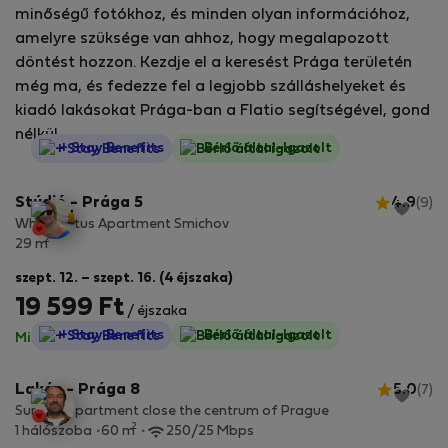
minőségű fotókhoz, és minden olyan információhoz,
amelyre szüksége van ahhoz, hogy megalapozott
döntést hozzon. Kezdje el a keresést Prága területén
még ma, és fedezze fel a legjobb szálláshelyeket és
kiadó lakásokat Prága-ban a Flatio segítségével, gond
nélkül.
StayProtection
+ Stay Benefits
Bérlő által-Igazolt
Stúdió - Prága 5
4.9
(9)
White Lotus Apartment Smichov
2
29 m
szept. 12. – szept. 16. (4 éjszaka)
19 599 Ft
/ éjszaka
StayProtection
+ Stay Benefits
Bérlő által-Igazolt
Minden díj benne van
·
Nincs kaució
Lakás - Prága 8
5.0
(7)
Sunny appartment close the centrum of Prague
2
1 hálószoba
60 m
250/25 Mbps