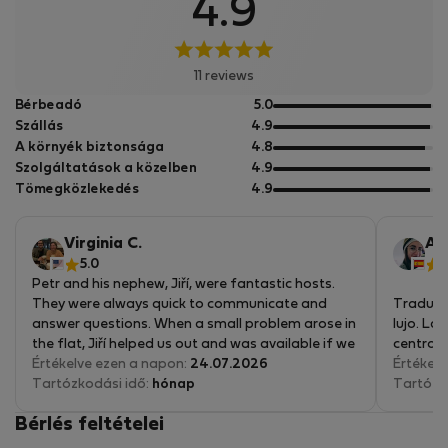
4.9
11 reviews
5
Bérbeadó
5.0
pontból
5
Szállás
4.9
pontból
5
A környék biztonsága
4.8
pontból
5
Szolgáltatások a közelben
4.9
pontból
5
Tömegközlekedés
4.9
pontból
Virginia C.
Ai
5.0
5
Petr and his nephew, Jiří, were fantastic hosts.
They were always quick to communicate and
Traduce
answer questions. When a small problem arose in
lujo. La
the flat, Jiří helped us out and was available if we
centro 
needed anything during our stay.
Értékelve ezen a napon:
24.07.2026
hay muc
Értékelv
The flat was perfect for our 6week stay to take
Tartózkodási idő:
hónap
mucha g
Tartózk
our final exams in Prague. The living area is
el silen
Bérlés feltételei
spacious and I spent a lot of time at the table
jajajaja
studying. The bedroom closet was large enough
quedarse