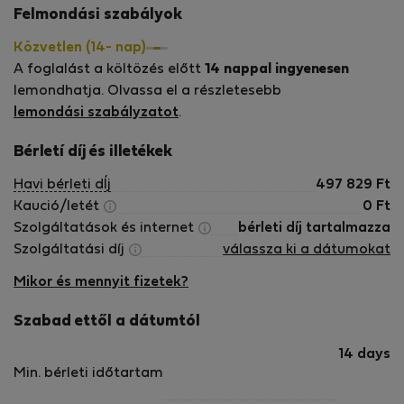
Felmondási szabályok
to fit our clothes and store 2 of our suitcases. It
was well stocked and all the appliances worked
My stay 
Közvetlen (14- nap)
nicely.
location 
A foglalást a költözés előtt
We would happily stay here again when we next
14 nappal ingyenesen
center, 
visit Prague!
nearby 
lemondhatja. Olvassa el a részletesebb
exceptio
lemondási szabályzatot
.
wondered
me, it i
Bérletí díj és illetékek
visit.
Havi bérleti dÍj
497 829
Ft
Kaució/letét
0
Ft
Szolgáltatások és internet
bérleti díj tartalmazza
Szolgáltatási díj
válassza ki a dátumokat
Mikor és mennyit fizetek?
Szabad ettől a dátumtól
14 days
Min. bérleti időtartam