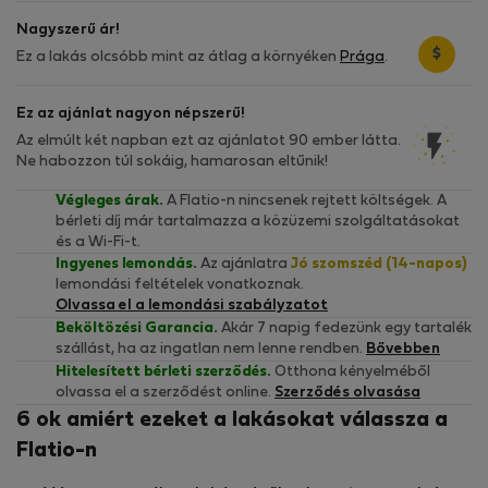
Nagyszerű ár!
$
Ez a lakás olcsóbb mint az átlag a környéken
Prága
.
Ez az ajánlat nagyon népszerű!
Az elmúlt két napban ezt az ajánlatot 90 ember látta.
Ne habozzon túl sokáig, hamarosan eltűnik!
Végleges árak.
A Flatio-n nincsenek rejtett költségek. A
bérleti díj már tartalmazza a közüzemi szolgáltatásokat
és a Wi-Fi-t.
Ingyenes lemondás.
Az ajánlatra
Jó szomszéd (14-napos)
lemondási feltételek vonatkoznak.
Olvassa el a lemondási szabályzatot
Beköltözési Garancia.
Akár 7 napig fedezünk egy tartalék
szállást, ha az ingatlan nem lenne rendben.
Bővebben
Hitelesített bérleti szerződés.
Otthona kényelméből
olvassa el a szerződést online.
Szerződés olvasása
6 ok amiért ezeket a lakásokat válassza a
Flatio-n