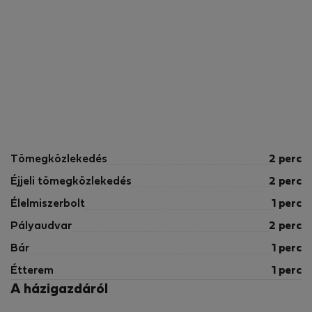
Tömegközlekedés
2 perc
Éjjeli tömegközlekedés
2 perc
Élelmiszerbolt
1 perc
Pályaudvar
2 perc
Bár
1 perc
Étterem
1 perc
A házigazdáról