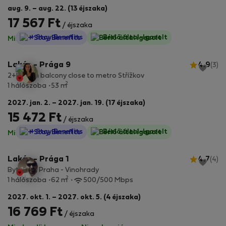
aug. 9. – aug. 22. (13 éjszaka)
17 567 Ft
/ éjszaka
StayProtection
+ Stay Benefits
Bérlő által-Igazolt
Minden díj benne van
·
Nincs kaució
Lakás - Prága 9
4.9
(3)
2+kk with balcony close to metro Střížkov
2
1 hálószoba
53 m
2027. jan. 2. – 2027. jan. 19. (17 éjszaka)
15 472 Ft
/ éjszaka
StayProtection
+ Stay Benefits
Bérlő által-Igazolt
Minden díj benne van
·
Nincs kaució
Lakás - Prága 1
4.7
(4)
Byt 2+kk, Praha - Vinohrady
2
1 hálószoba
62 m
500/500 Mbps
2027. okt. 1. – 2027. okt. 5. (4 éjszaka)
16 769 Ft
/ éjszaka