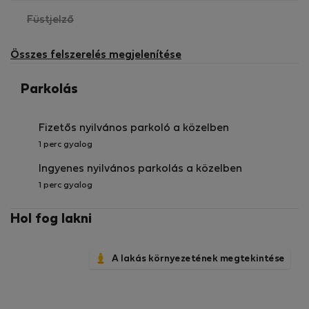
,
Füstjelző
nem
elérhető
Összes felszerelés megjelenítése
Parkolás
Fizetős nyilvános parkoló a közelben
1 perc gyalog
Ingyenes nyilvános parkolás a közelben
1 perc gyalog
Hol fog lakni
A lakás környezetének megtekintése