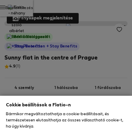
Bejelentkezés
Fényképek megjelenítése
Bérlő által igazolt
StayProtection
+ Stay Benefits
Sunny flat in the centre of Prague
4.9
(11)
4 személy
1 hálószoba
1 fürdőszoba
Cokkie beállítások a Flatio-n
2
48 m
2. emelet
Wi-Fi
Bármikor megváltoztathatja a cookie-beállításait, és
természetesen elutasíthatja az összes választható cookie-t,
StayProtection
Stay Benefits
ha úgy kívánja.