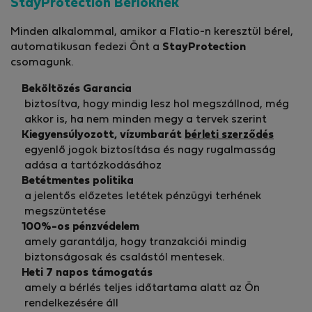
StayProtection Bérlőknek
Minden alkalommal, amikor a Flatio-n keresztül bérel,
automatikusan fedezi Önt a
StayProtection
csomagunk.
Beköltözés Garancia
biztosítva, hogy mindig lesz hol megszállnod, még
akkor is, ha nem minden megy a tervek szerint
Kiegyensúlyozott, vízumbarát
bérleti szerződés
egyenlő jogok biztosítása és nagy rugalmasság
adása a tartózkodásához
Betétmentes politika
a jelentős előzetes letétek pénzügyi terhének
megszüntetése
100%-os pénzvédelem
amely garantálja, hogy tranzakciói mindig
biztonságosak és csalástól mentesek.
Heti 7 napos támogatás
amely a bérlés teljes időtartama alatt az Ön
rendelkezésére áll