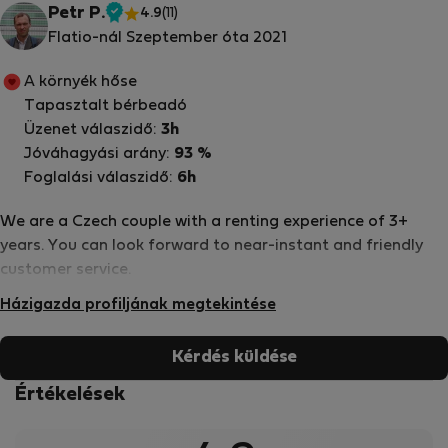
Petr P.
4.9
(11)
Ellenőrzött
Flatio-nál Szeptember óta 2021
tulajdonos
A környék hőse
Tapasztalt bérbeadó
Üzenet válaszidő:
3h
Jóváhagyási arány:
93 %
Foglalási válaszidő:
6h
We are a Czech couple with a renting experience of 3+
years. You can look forward to near-instant and friendly
customer service.
Házigazda profiljának megtekintése
Kérdés küldése
Értékelések