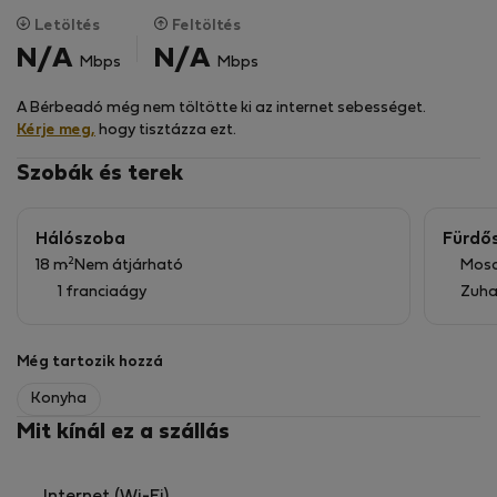
mosdókagyló és mosógép található. A WC különálló. A
Letöltés
Feltöltés
lakás elektronikus kaputelefonnal és biztonsági ajtóval
N/A
N/A
Mbps
Mbps
rendelkezik.
A Bérbeadó még nem töltötte ki az internet sebességet.
Kérje meg,
hogy tisztázza ezt.
Szobák és terek
Hálószoba
Fürdő
2
18 m
Nem átjárható
Mos
1 franciaágy
Zuha
Még tartozik hozzá
Konyha
Mit kínál ez a szállás