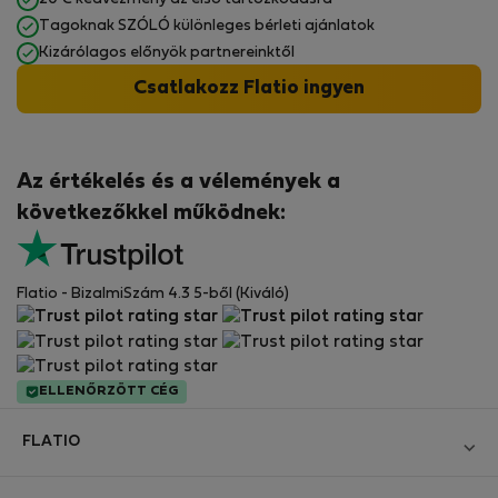
Tagoknak SZÓLÓ különleges bérleti ajánlatok
Kizárólagos előnyök partnereinktől
Csatlakozz Flatio ingyen
Az értékelés és a vélemények a
következőkkel működnek:
Flatio - BizalmiSzám 4.3 5-ből (Kiváló)
ELLENŐRZÖTT CÉG
FLATIO
Blog