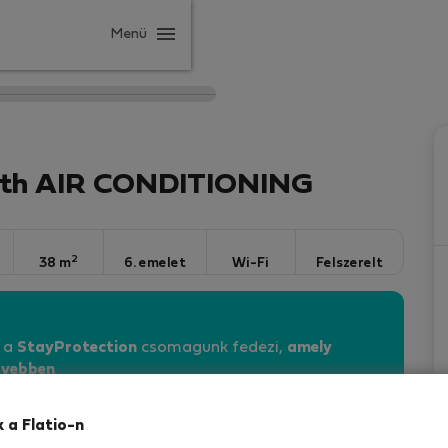
Menü
th AIR CONDITIONING
2
38 m
6. emelet
Wi-Fi
Felszerelt
n a
StayProtection
csomagunk fedezi,
amely
vebben
k a Flatio-n