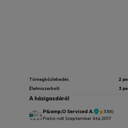
Tömegközlekedés
2 pe
Élelmiszerbolt
3 pe
A házigazdáról
P&amp;O Serviced A.
3.5
(6)
Ellenőrzött
Flatio-nál Szeptember óta 2017
tulajdonos