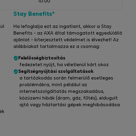
10:00
Stay Benefits*
ül
Ha lefoglalja ezt az ingatlant, akkor a Stay
Benefits - az AXA által támogatott egyedülálló
ajánlat - kiterjesztett védelmet is élvezhet! Az
alábbiakat tartalmazza ez a csomag:
Felelősségbiztosítás
fedezetet nyújt, ha véletlenül kárt okoz
Segítségnyújtási szolgáltatások
a tartózkodás során felmerülő esetleges
problémákra, mint például az
internetszolgáltatás megszakadása,
közüzemi hibák (áram, gáz, fűtés), eldugult
ajtó vagy háztartási gépek meghibásodása
ek