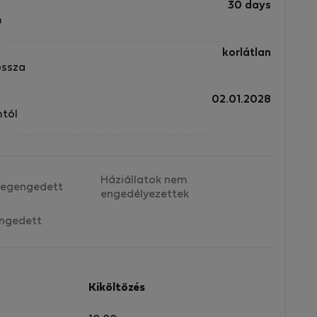
30 days
m
f
korlátlan
nd
ossza
02.01.2028
mtól
t
Háziállatok nem
egengedett
engedélyezettek
ngedett
Kiköltözés