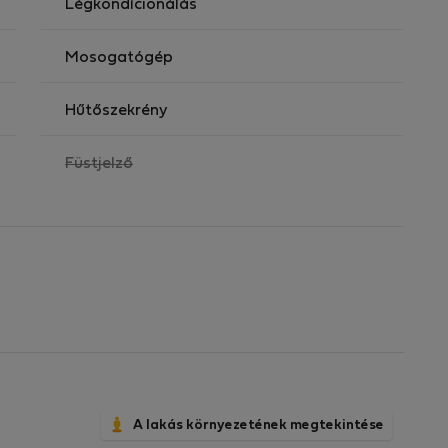
Légkondícionálás
Mosogatógép
Hűtőszekrény
,
Füstjelző
nem
elérhető
A lakás környezetének megtekintése