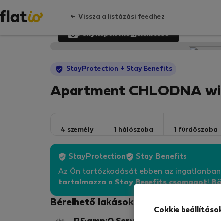
Vissza a listázási feedhez
Fényképek megjelenítése
StayProtection
+ Stay Benefits
Apartment CHLODNA wi
4 személy
1 hálószoba
1 fürdőszoba
StayProtection
Stay Benefits
Az Ön tartózkodását ebben az ingatlanba
tartalmazza a Stay Benefits csomagot
!
Bő
Bérelhető lakások - Varsó-Wola
Cokkie beállításo