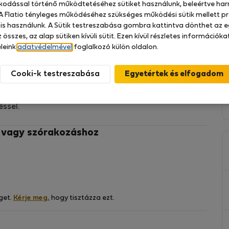
zkodással történő működtetéséhez sütiket használunk, beleértve har
 A Flatio tényleges működéséhez szükséges működési sütik mellett pr
 is használunk. A Sütik testreszabása gombra kattintva dönthet az e
 összes, az alap sütiken kívüli sütit. Ezen kívül részletes információk
alálható az új CHŁODNA SQUARE APARTMENTS
leink
adatvédelmével
foglalkozó külön oldalon.
n az udvaron.
agy erkéllyel, konyhasarokkal felszerelt nappalival
Cooki-k testreszabása
y franciaágy található.
relt és magas színvonalon berendezett, a legnagyobb
ssel.
z vagy szórakozáshoz
s főzőlap, sütő, kenyérpirító, vízforraló,
ztal, TV, légkondicionáló
r, légkondicionáló, kijárat a teraszra
get.
Kérje meg,
hogy tisztázza ezt.
ókagyló, mosógép, hajszárító, bútor, WC
 ágyneműkészlet, üdvözlő készlet: kávé, tea, Wi-fi