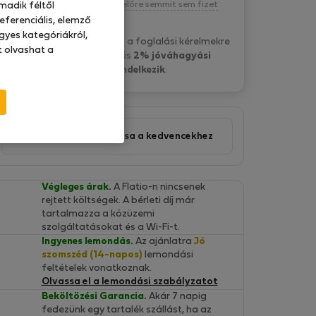
Kötelezettség nélkül, egyelőre semmit sem fizet
madik féltől
eferenciális, elemző
gyes kategóriákról,
P&O Serviced A. általában a foglalási kérelmekre
at olvashat a
15 óra belül válaszol
és
2% jóváhagyási
aránnyal rendelkezik
.
Ajánlat hozzáadása a kedvencekhez
Végleges árak.
A Flatio-n nincsenek
rejtett költségek. A bérleti díj már
tartalmazza a közüzemi
szolgáltatásokat és a Wi-Fi-t.
Ingyenes lemondás.
Az ajánlatra
Jó
szomszéd (14-napos)
lemondási
feltételek vonatkoznak.
Olvassa el a lemondási szabályzatot
Beköltözési Garancia.
Akár 7 napig
fedezünk egy tartalék szállást, ha az