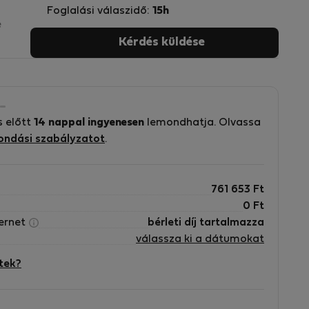
Foglalási válaszidő:
15h
e
Kérdés küldése
s
s előtt
14 nappal ingyenesen
lemondhatja. Olvassa
ondási szabályzatot
.
n
761 653
Ft
0
Ft
ternet
bérleti díj tartalmazza
válassza ki a dátumokat
tek?