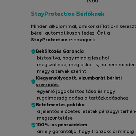
15:00
StayProtection Bérlőknek
Minden alkalommal, amikor a Flatio-n kereszt
bérel, automatikusan fedezi Önt a
StayProtection
csomagunk.
Beköltözés Garancia
biztosítva, hogy mindig lesz hol
megszállnod, még akkor is, ha nem minden
megy a tervek szerint
Kiegyensúlyozott, vízumbarát
bérleti
szerződés
egyenlő jogok biztosítása és nagy
rugalmasság adása a tartózkodásához
Betétmentes politika
a jelentős előzetes letétek pénzügyi terhén
megszüntetése
100%-os pénzvédelem
amely garantálja, hogy tranzakciói mindig