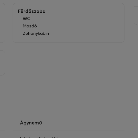
Fürdőszoba
WC
t, újonnan felújított történelmi SQUARE hangulatos
Mosdó
 hangulatú kényelmet biztosít.
Zuhanykabin
Ágynemű