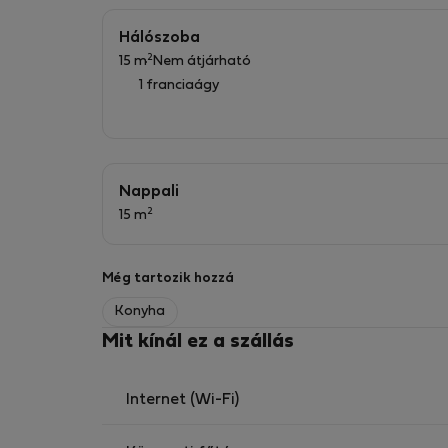
internet
Hálószoba
2
15 m
Nem átjárható
A KÖRNYÉK A rendezett zöldövezetbe integrál
1 franciaágy
kávézókkal vonzza a vendégeket, és belvárosi
Nappali
2
15 m
Még tartozik hozzá
Konyha
Mit kínál ez a szállás
Internet (Wi-Fi)