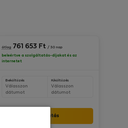
761 653
Ft
átlag
/ 30 nap
beleértve a szolgáltatás-díjakat és az
internetet
Beköltözés
Kiköltözés
Válasszon
Válasszon
dátumot
dátumot
Folytatás