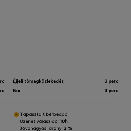
rc
Éjjeli tömegközlekedés
3 perc
rc
Bár
3 perc
Tapasztalt bérbeadó
Üzenet válaszidő:
10h
Jóváhagyási arány:
2 %