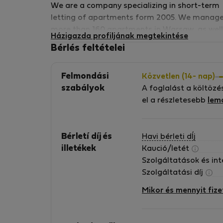
We are a company specializing in short-term
letting of apartments form 2005. We manag
more than 160 apartments in Warsaw, as well
Házigazda profiljának megtekintése
Costa del Sol (Spain). We are proud to be a
Bérlés feltételei
member of The TAS Alliance which is a
collective of independently owned and
Felmondási
Közvetlen (14- nap)
operated serviced apartment providers acros
szabályok
A foglalást a költözé
the globe and are united under a single
el a részletesebb
lem
representation, distribution, sales and
marketing strategy, all powered by a commo
technology platform. We are proud members
Bérletí díj és
Havi bérleti dÍj
of the Association of International Property
illetékek
Kaució/letét
Professionals (AIPP) We have a variety of
Szolgáltatások és in
apartments for short term letting that are
Szolgáltatási díj
located in the Warsaw city center, from
comfortable and cosy ones to luxurious
Mikor és mennyit fize
apartments of the highest standard. Our
selection offers a wide range of
accommodation, from compact and