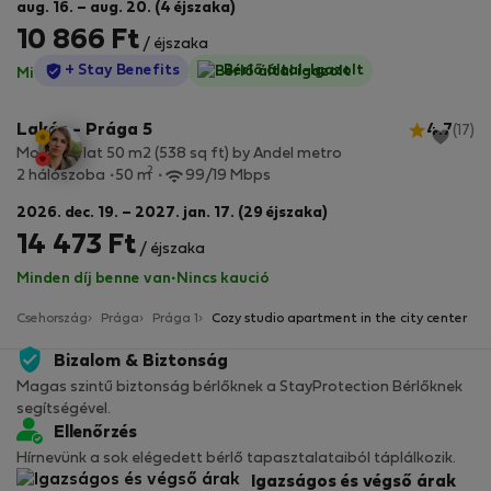
aug. 16. – aug. 20. (4 éjszaka)
10 866 Ft
/ éjszaka
StayProtection
+ Stay Benefits
Bérlő által-Igazolt
Minden díj benne van
·
Nincs kaució
Lakás - Prága 5
4.7
(17)
Modern flat 50 m2 (538 sq ft) by Andel metro
2
2 hálószoba
50 m
99/19 Mbps
2026. dec. 19. – 2027. jan. 17. (29 éjszaka)
14 473 Ft
/ éjszaka
Minden díj benne van
·
Nincs kaució
Csehország
Prága
Prága 1
Cozy studio apartment in the city center
Bizalom & Biztonság
Magas szintű biztonság bérlőknek a StayProtection Bérlőknek
segítségével.
Ellenőrzés
Hírnevünk a sok elégedett bérlő tapasztalataiból táplálkozik.
Igazságos és végső árak