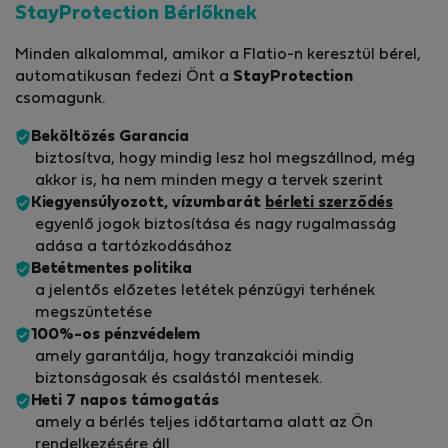
StayProtection Bérlőknek
Minden alkalommal, amikor a Flatio-n keresztül bérel,
automatikusan fedezi Önt a
StayProtection
csomagunk.
Beköltözés Garancia
biztosítva, hogy mindig lesz hol megszállnod, még
akkor is, ha nem minden megy a tervek szerint
Kiegyensúlyozott, vízumbarát
bérleti szerződés
egyenlő jogok biztosítása és nagy rugalmasság
adása a tartózkodásához
Betétmentes politika
a jelentős előzetes letétek pénzügyi terhének
megszüntetése
100%-os pénzvédelem
amely garantálja, hogy tranzakciói mindig
biztonságosak és csalástól mentesek.
Heti 7 napos támogatás
amely a bérlés teljes időtartama alatt az Ön
rendelkezésére áll