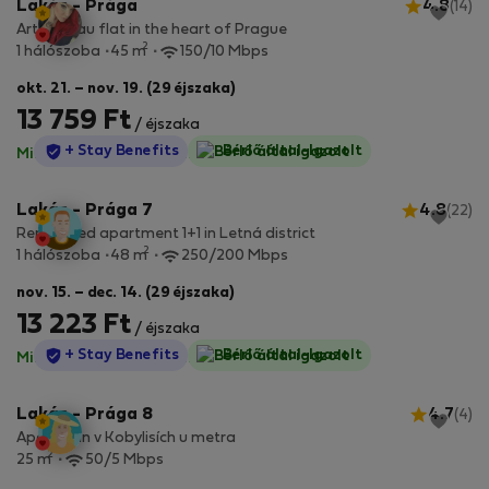
Lakás - Prága
4.8
(14)
Art noveau flat in the heart of Prague
2
1 hálószoba
45 m
150/10 Mbps
okt. 21. – nov. 19. (29 éjszaka)
13 759 Ft
/ éjszaka
StayProtection
+ Stay Benefits
Bérlő által-Igazolt
Minden díj benne van
·
Nincs kaució
Lakás - Prága 7
4.8
(22)
Renovated apartment 1+1 in Letná district
2
1 hálószoba
48 m
250/200 Mbps
nov. 15. – dec. 14. (29 éjszaka)
13 223 Ft
/ éjszaka
StayProtection
+ Stay Benefits
Bérlő által-Igazolt
Minden díj benne van
·
Nincs kaució
Lakás - Prága 8
4.7
(4)
Apartmán v Kobylisích u metra
2
25 m
50/5 Mbps