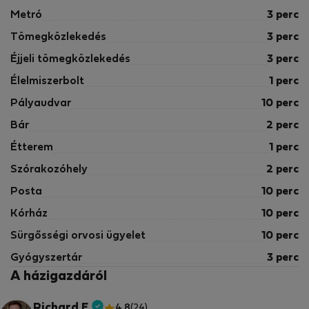
Metró
3 perc
Tömegközlekedés
3 perc
Éjjeli tömegközlekedés
3 perc
Élelmiszerbolt
1 perc
Pályaudvar
10 perc
Bár
2 perc
Étterem
1 perc
Szórakozóhely
2 perc
Posta
10 perc
Kórház
10 perc
Sürgősségi orvosi ügyelet
10 perc
Gyógyszertár
3 perc
A házigazdáról
Richard F.
4.8
(24)