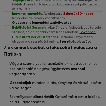
Végleges árak.
A Flatio-n nincsenek rejtett költségek. A
bérleti díj már tartalmazza a közüzemi szolgáltatásokat
és a Wi-Fi-t.
Ingyenes lemondás.
Az ajánlatra
Szigorú (30-napos)
lemondási feltételek vonatkoznak.
Olvassa el a lemondási szabályzatot
Beköltözési Garancia.
Akár 7 napig fedezünk egy tartalék
szállást, ha az ingatlan nem lenne rendben.
Bővebben
Hitelesített bérleti szerződés.
Otthona kényelméből
olvassa el a szerződést online.
Szerződés olvasása
7 ok amiért ezeket a lakásokat válassza a
Flatio-n
Vége a személyes lakásnézőknek, a stressznek és
csalódásnak! Az egész ügyintézés
azonnal
végrehajtható.
Garantáljuk
minden leírás, fénykép és virtuális séta
valódiságát.
Személyesen
ellenőriztük
Ön számára ezt a lakást,
és a tulajdonosát is.