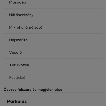
Mosógép
Hűtőszekrény
Mikrohullámú sütő
Hajszárító
Vasaló
Törülközők
,
Füstjelző
nem
elérhető
Összes felszerelés megjelenítése
Parkolás