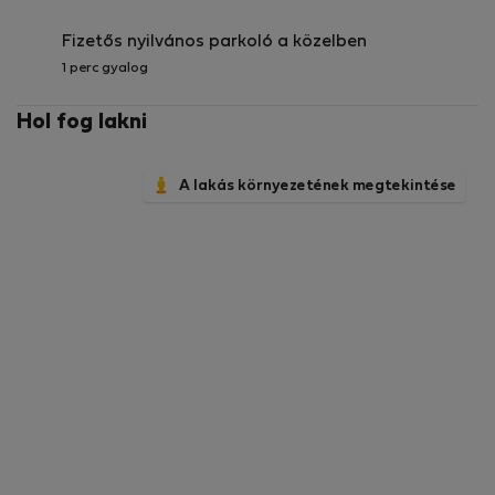
Fizetős nyilvános parkoló a közelben
1 perc gyalog
Hol fog lakni
A lakás környezetének megtekintése