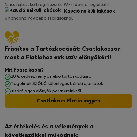
Nincs rejtett költség. Rezsi és Wi-Fi benne foglaltatik.
Kaució nélküli lakások
6 hónapnál rövidebb szállásoknál.
Frissítse a Tartózkodását: Csatlakozzon
most a Flatiohoz exkluzív előnyökért!
Mit fogsz kapni?
20 € kedvezmény az első tartózkodásra
Tagoknak SZÓLÓ különleges bérleti ajánlatok
Kizárólagos előnyök partnereinktől
Csatlakozz Flatio ingyen
Az értékelés és a vélemények a
következőkkel működnek: