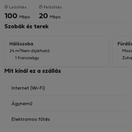
korlátlan internet és minden közmű tartalmazza.
Letöltés
Feltöltés
100
20
Mbps
Mbps
A környék biztonságos hely, ahol nagyon alacsony a
bűnözési ráta. A környéken számos bár, kávézó,
Szobák és terek
étterem, park, egyetem és egyéb látnivaló található.
Hálószoba
Fürdő
2
24 m
Nem átjárható
Mos
1 franciaágy
Zuha
Mit kínál ez a szállás
Internet (Wi-Fi)
Ágynemű
Elektromos fűtés