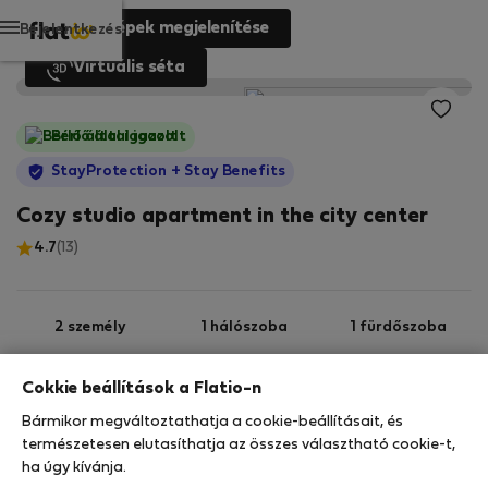
Fényképek megjelenítése
Bejelentkezés
Virtuális séta
Bérlő által igazolt
StayProtection
+ Stay Benefits
Cozy studio apartment in the city center
4.7
(13)
2 személy
1 hálószoba
1 fürdőszoba
Cokkie beállítások a Flatio-n
2
24 m
Földszint
Wi-Fi
Bármikor megváltoztathatja a cookie-beállításait, és
természetesen elutasíthatja az összes választható cookie-t,
ha úgy kívánja.
StayProtection
Stay Benefits