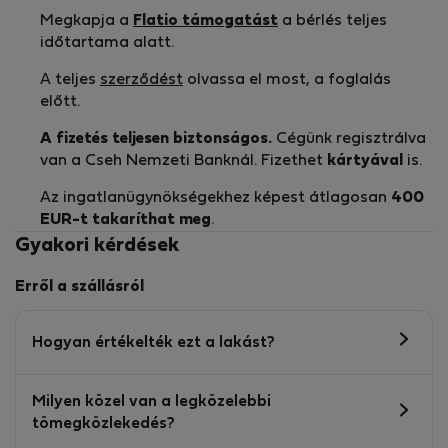
Megkapja a
Flatio támogatást
a bérlés teljes
időtartama alatt.
A teljes
szerződést
olvassa el most, a foglalás
előtt.
A fizetés teljesen biztonságos.
Cégünk regisztrálva
van a Cseh Nemzeti Banknál. Fizethet
kártyával
is.
Az ingatlanügynökségekhez képest átlagosan
400
EUR-t
takaríthat meg
.
Gyakori kérdések
Erről a szállásról
Hogyan értékelték ezt a lakást?
Milyen közel van a legközelebbi
tömegközlekedés?