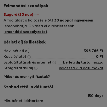
Felmondási szabályok
Szigorú (30 nap)
A foglalást a költözés előtt
30 nappal ingyenesen
lemondhatja. Olvassa el a részletesebb
lemondási szabályzatot
.
Bérletí díj és illetékek
Havi bérleti dÍj
396 766
Ft
Kaució/letét
0
Ft
Szolgáltatások és internet
bérleti díj tartalmazza
Szolgáltatási díj
válassza ki a dátumokat
Mikor és mennyit fizetek?
Szabad ettől a dátumtól
150 days
Min. bérleti időtartam