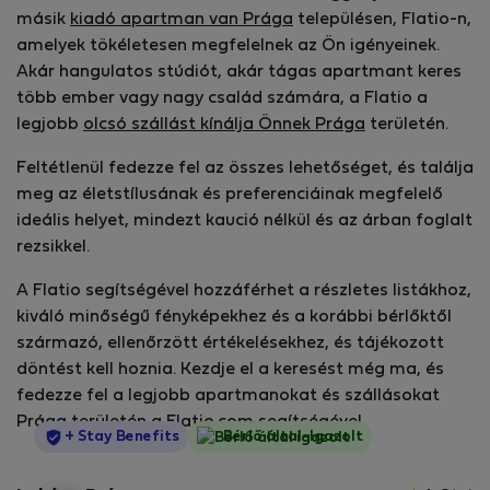
másik
kiadó apartman van Prága
településen, Flatio-n,
amelyek tökéletesen megfelelnek az Ön igényeinek.
Akár hangulatos stúdiót, akár tágas apartmant keres
több ember vagy nagy család számára, a Flatio a
legjobb
olcsó szállást kínálja Önnek Prága
területén.
Feltétlenül fedezze fel az összes lehetőséget, és találja
meg az életstílusának és preferenciáinak megfelelő
ideális helyet, mindezt kaució nélkül és az árban foglalt
rezsikkel.
A Flatio segítségével hozzáférhet a részletes listákhoz,
kiváló minőségű fényképekhez és a korábbi bérlőktől
származó, ellenőrzött értékelésekhez, és tájékozott
döntést kell hoznia. Kezdje el a keresést még ma, és
fedezze fel a legjobb apartmanokat és szállásokat
Prága területén a Flatio.com segítségével.
StayProtection
+ Stay Benefits
Bérlő által-Igazolt