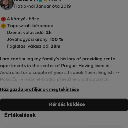
Ellenőrzött
Flatio-nál Január óta 2019
tulajdonos
A környék hőse
Tapasztalt bérbeadó
Üzenet válaszidő:
2h
Jóváhagyási arány:
100 %
Foglalási válaszidő:
28m
I am continuing my family’s history of providing rental
apartments in the center of Prague. Having lived in
Australia for a couple of years, I speak fluent English. --
Pokračuji v rodinné tradici převážně dlouhodobých
pronájmů v centru Prahy.
Házigazda profiljának megtekintése
Kérdés küldése
Értékelések