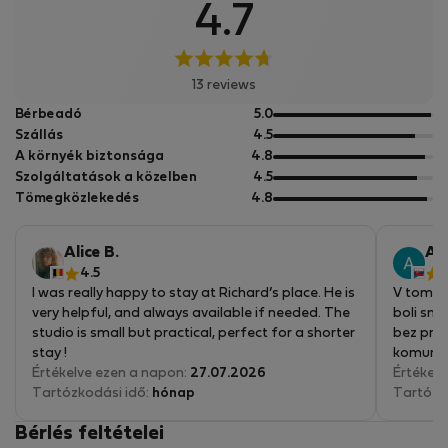
4.7
13 reviews
5
Bérbeadó
5.0
pontból
5
Szállás
4.5
pontból
5
A környék biztonsága
4.8
pontból
5
Szolgáltatások a közelben
4.5
pontból
5
Tömegközlekedés
4.8
pontból
Alice B.
Ag
4.5
5
I was really happy to stay at Richard’s place. He is
V tomto 
very helpful, and always available if needed. The
boli sm
studio is small but practical, perfect for a shorter
bez pro
stay !
komuniká
Értékelve ezen a napon:
27.07.2026
Môžem l
Értékelv
Tartózkodási idő:
hónap
bývanie
Tartózk
Bérlés feltételei