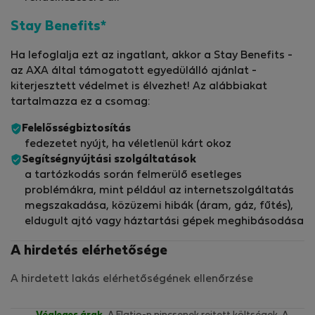
Stay Benefits*
Ha lefoglalja ezt az ingatlant, akkor a Stay Benefits -
az AXA által támogatott egyedülálló ajánlat -
kiterjesztett védelmet is élvezhet! Az alábbiakat
tartalmazza ez a csomag:
Felelősségbiztosítás
fedezetet nyújt, ha véletlenül kárt okoz
Segítségnyújtási szolgáltatások
a tartózkodás során felmerülő esetleges
problémákra, mint például az internetszolgáltatás
megszakadása, közüzemi hibák (áram, gáz, fűtés),
eldugult ajtó vagy háztartási gépek meghibásodása
A hirdetés elérhetősége
A hirdetett lakás elérhetőségének ellenőrzése