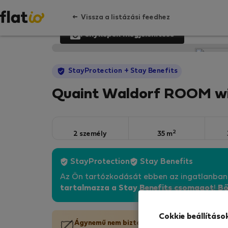
Vissza a listázási feedhez
Fényképek megjelenítése
StayProtection
+ Stay Benefits
Quaint Waldorf ROOM wi
2
2 személy
35 m
StayProtection
Stay Benefits
Az Ön tartózkodását ebben az ingatlanba
tartalmazza a Stay Benefits csomagot
!
Bő
Cokkie beállításo
Ágynemű nem biztosított