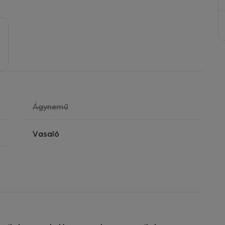
,
Ágynemű
nem
elérhető
Vasaló