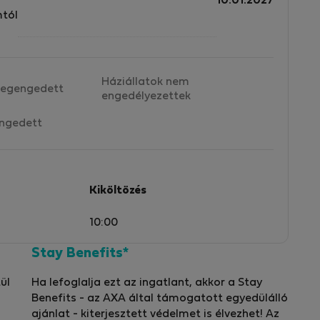
10.01.2027
mtól
Háziállatok nem
egengedett
engedélyezettek
ngedett
Kiköltözés
10:00
Stay Benefits*
ül
Ha lefoglalja ezt az ingatlant, akkor a Stay
Benefits - az AXA által támogatott egyedülálló
ajánlat - kiterjesztett védelmet is élvezhet! Az