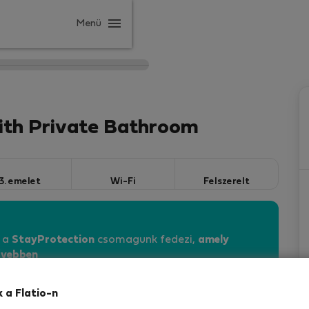
Menü
th Private Bathroom
3. emelet
Wi-Fi
Felszerelt
n a
StayProtection
csomagunk fedezi,
amely
vebben
k a Flatio-n