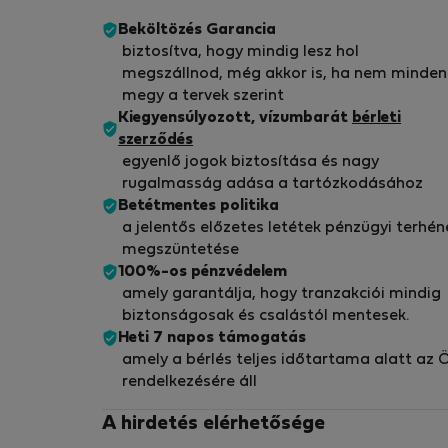
Beköltözés Garancia
biztosítva, hogy mindig lesz hol
megszállnod, még akkor is, ha nem minden
megy a tervek szerint
Kiegyensúlyozott, vízumbarát
bérleti
szerződés
egyenlő jogok biztosítása és nagy
rugalmasság adása a tartózkodásához
Betétmentes politika
a jelentős előzetes letétek pénzügyi terhén
megszüntetése
100%-os pénzvédelem
amely garantálja, hogy tranzakciói mindig
biztonságosak és csalástól mentesek.
Heti 7 napos támogatás
amely a bérlés teljes időtartama alatt az 
rendelkezésére áll
A hirdetés elérhetősége