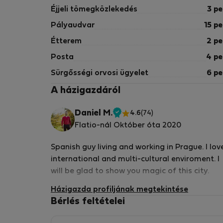
Éjjeli tömegközlekedés
3 pe
Pályaudvar
15 pe
Étterem
2 pe
Posta
4 pe
Sürgősségi orvosi ügyelet
6 pe
A házigazdáról
Daniel M.
4.6
(74)
Ellenőrzött
Flatio-nál Október óta 2020
tulajdonos
Spanish guy living and working in Prague. I lov
international and multi-cultural enviroment. I
will be glad to show you magic of this city.
Házigazda profiljának megtekintése
Bérlés feltételei