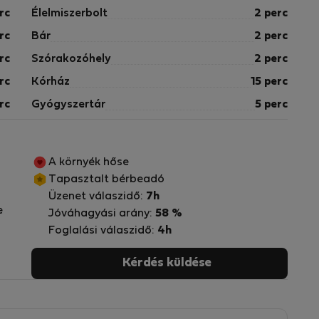
rc
Élelmiszerbolt
2 perc
rc
Bár
2 perc
rc
Szórakozóhely
2 perc
rc
Kórház
15 perc
rc
Gyógyszertár
5 perc
A környék hőse
Tapasztalt bérbeadó
Üzenet válaszidő:
7h
e
Jóváhagyási arány:
58 %
Foglalási válaszidő:
4h
Kérdés küldése