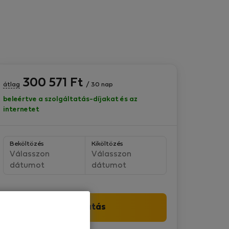
300 571
Ft
átlag
/ 30 nap
beleértve a szolgáltatás-díjakat és az
internetet
Beköltözés
Kiköltözés
Válasszon
Válasszon
dátumot
dátumot
Folytatás