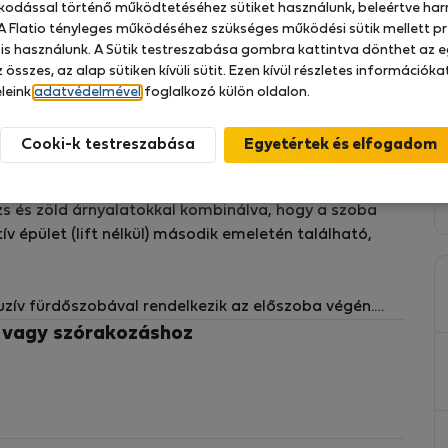
zkodással történő működtetéséhez sütiket használunk, beleértve har
planok, lepedők). Sajátot kell hoznia.
 A Flatio tényleges működéséhez szükséges működési sütik mellett pr
 is használunk. A Sütik testreszabása gombra kattintva dönthet az e
esto
 összes, az alap sütiken kívüli sütit. Ezen kívül részletes információk
leink
adatvédelmével
foglalkozó külön oldalon.
Cooki-k testreszabása
Époque építészet jellemzi, amely maximális kényelmet
aság lényegét. Kortárs skandináv stílusban díszített,
ézs és zöld árnyalatokkal kombinálva, hogy a szoba
v épület (lift nélkül) második emeletén található,
uzív fürdőszobával rendelkezik az előszoba végén.
z vagy szórakozáshoz
rodni metrómegálló mindössze 200 méterre található
on a 100-as busszal Zlicinig, majd onnan metróval a
g van transzfer megszervezésére is a repülőtérről,