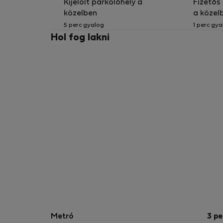
Kijelölt parkolóhely a
Fizetős
közelben
a közel
5 perc gyalog
1 perc gya
Hol fog lakni
Metró
3 pe