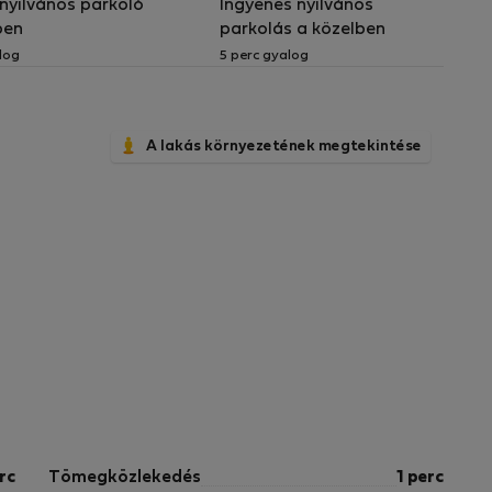
 nyilvános parkoló
Ingyenes nyilvános
ben
parkolás a közelben
log
5 perc gyalog
A lakás környezetének megtekintése
rc
Tömegközlekedés
1 perc