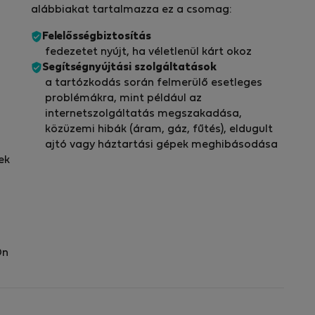
alábbiakat tartalmazza ez a csomag:
Felelősségbiztosítás
fedezetet nyújt, ha véletlenül kárt okoz
Segítségnyújtási szolgáltatások
a tartózkodás során felmerülő esetleges
problémákra, mint például az
internetszolgáltatás megszakadása,
közüzemi hibák (áram, gáz, fűtés), eldugult
ajtó vagy háztartási gépek meghibásodása
ek
Ön