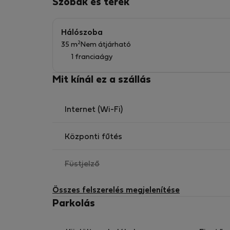
Szobák és terek
Hálószoba
2
35 m
Nem átjárható
1 franciaágy
Mit kínál ez a szállás
Internet (Wi-Fi)
Központi fűtés
,
Füstjelző
nem
elérhető
Összes felszerelés megjelenítése
Parkolás