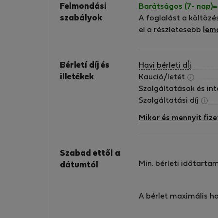
Felmondási
Barátságos (7- nap)
szabályok
A foglalást a költözé
el a részletesebb
lem
Bérletí díj és
Havi bérleti dÍj
illetékek
Kaució/letét
Szolgáltatások és in
Szolgáltatási díj
Mikor és mennyit fize
Szabad ettől a
Min. bérleti időtarta
dátumtól
A bérlet maximális h