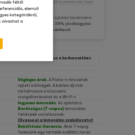
Kötelezettség nélkül, egyelőre semmit sem fizet
madik féltől
eferenciális, elemző
gyes kategóriákról,
Daniel M. általában a foglalási kérelmekre
at olvashat a
4 óra belül válaszol
és
58% jóváhagyási
aránnyal rendelkezik
.
Ajánlat hozzáadása a kedvencekhez
Végleges árak.
A Flatio-n nincsenek
rejtett költségek. A bérleti díj már
tartalmazza a közüzemi
szolgáltatásokat és a Wi-Fi-t.
Ingyenes lemondás.
Az ajánlatra
Barátságos (7-napos)
lemondási
feltételek vonatkoznak.
Olvassa el a lemondási szabályzatot
Beköltözési Garancia.
Akár 7 napig
fedezünk egy tartalék szállást, ha az