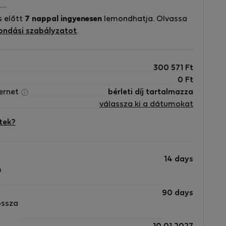
s előtt
7 nappal ingyenesen
lemondhatja. Olvassa
ondási szabályzatot
.
300 571
Ft
0
Ft
ternet
bérleti díj tartalmazza
válassza ki a dátumokat
tek?
14 days
m
90 days
ossza