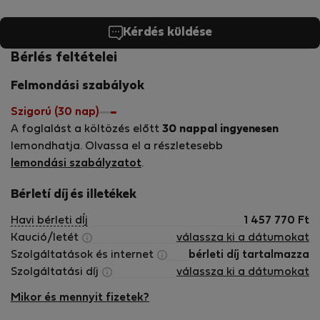
Proto jsem schopná Vám doporučit spoustu skvělých a
zajímavých kaváren, restaurací a tajným míst, která znají
Kérdés küldése
pouze místní. Je to má vášeň (a také vášeň mého týmu)
poznávat nové lidi, kultury a vyhledávat zajímavé zážitky
Bérlés feltételei
každý den. S pomocí mého týmu se skutečně snažíme, aby
Felmondási szabályok
byl každý pobyt našich hostů nezapoměntuelným zážitkem.
Neváhejte se proto zeptat na cokoliv, jsem k dispozici 24
Szigorú (30 nap)
hodin denně. Doufám, že se brzy potkáme v Praze!
A foglalást a költözés előtt
30 nappal ingyenesen
lemondhatja. Olvassa el a részletesebb
lemondási szabályzatot
.
Bérletí díj és illetékek
Havi bérleti dÍj
1 457 770
Ft
Kaució/letét
válassza ki a dátumokat
Szolgáltatások és internet
bérleti díj tartalmazza
Szolgáltatási díj
válassza ki a dátumokat
Mikor és mennyit fizetek?