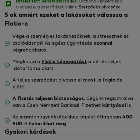
Hitelesített bérleti szerződés.
Otthona kényelméből
olvassa el a szerződést online.
Szerződés olvasása
5 ok amiért ezeket a lakásokat válassza a
Flatio-n
Vége a személyes lakásnézőknek, a stressznek és
csalódásnak! Az egész ügyintézés
azonnal
végrehajtható.
Megkapja a
Flatio támogatást
a bérlés teljes
időtartama alatt.
A teljes
szerződést
olvassa el most, a foglalás
előtt.
A fizetés teljesen biztonságos.
Cégünk regisztrálva
van a Cseh Nemzeti Banknál. Fizethet
kártyával
is.
Az ingatlanügynökségekhez képest átlagosan
400
EUR-t
takaríthat meg
.
Gyakori kérdések