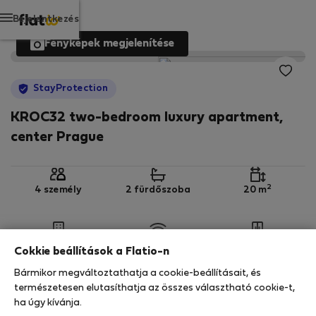
Bejelentkezés
Fényképek megjelenítése
StayProtection
KROC32 two-bedroom luxury apartment,
center Prague
2
4 személy
2 fürdőszoba
20 m
3. emelet
Wi-Fi
Felszerelt
Cokkie beállítások a Flatio-n
Bármikor megváltoztathatja a cookie-beállításait, és
StayProtection
Stay Benefits
természetesen elutasíthatja az összes választható cookie-t,
ha úgy kívánja.
Az ebben az ingatlanban való tartózkodását a