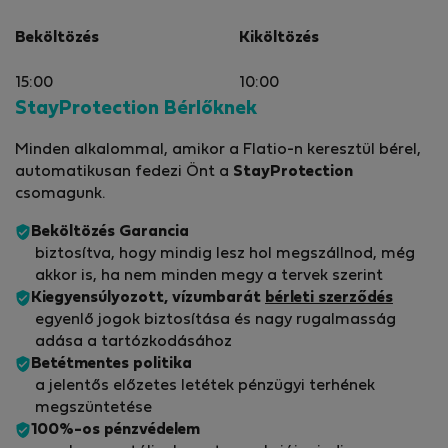
Beköltözés
Kiköltözés
15:00
10:00
StayProtection Bérlőknek
Minden alkalommal, amikor a Flatio-n keresztül bérel,
automatikusan fedezi Önt a
StayProtection
csomagunk.
Beköltözés Garancia
biztosítva, hogy mindig lesz hol megszállnod, még
akkor is, ha nem minden megy a tervek szerint
Kiegyensúlyozott, vízumbarát
bérleti szerződés
egyenlő jogok biztosítása és nagy rugalmasság
adása a tartózkodásához
Betétmentes politika
a jelentős előzetes letétek pénzügyi terhének
megszüntetése
100%-os pénzvédelem