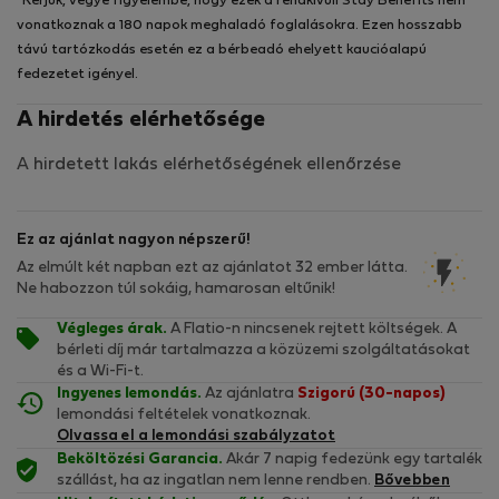
*Kérjük, vegye figyelembe, hogy ezek a rendkívüli Stay Benefits nem
vonatkoznak a 180 napok meghaladó foglalásokra. Ezen hosszabb
távú tartózkodás esetén ez a bérbeadó ehelyett kaucióalapú
fedezetet igényel.
A hirdetés elérhetősége
A hirdetett lakás elérhetőségének ellenőrzése
Ez az ajánlat nagyon népszerű!
Az elmúlt két napban ezt az ajánlatot 32 ember látta.
Ne habozzon túl sokáig, hamarosan eltűnik!
Végleges árak.
A Flatio-n nincsenek rejtett költségek. A
bérleti díj már tartalmazza a közüzemi szolgáltatásokat
és a Wi-Fi-t.
Ingyenes lemondás.
Az ajánlatra
Szigorú (30-napos)
lemondási feltételek vonatkoznak.
Olvassa el a lemondási szabályzatot
Beköltözési Garancia.
Akár 7 napig fedezünk egy tartalék
szállást, ha az ingatlan nem lenne rendben.
Bővebben