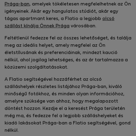
Prága-ban
, amelyek tökéletesen megfelelhetnek az Ön
igényeinek. Akár egy hangulatos stúdiót, akár egy
tágas apartmant keres, a Flatio a legjobb
olcsó
szállást kínálja Önnek Prága
városában.
Feltétlenül fedezze fel az összes lehetőséget, és találja
meg az ideális helyet, amely megfelel az Ön
életstílusának és preferenciáinak, mindezt kaució
nélkül, ahol jogilag lehetséges, és az ár tartalmazza a
közüzemi szolgáltatásokat.
A Flatio segítségével hozzáférhet az olcsó
szálláshelyek részletes listájához Prága-ban, kiváló
minőségű fotókhoz, és minden olyan információhoz,
amelyre szüksége van ahhoz, hogy megalapozott
döntést hozzon. Kezdje el a keresést Prága területén
még ma, és fedezze fel a legjobb szálláshelyeket és
kiadó lakásokat Prága-ban a Flatio segítségével, gond
nélkül.