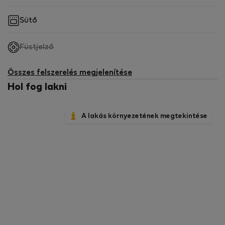
Sütő
,
Füstjelző
nem
elérhető
Összes felszerelés megjelenítése
Hol fog lakni
A lakás környezetének megtekintése