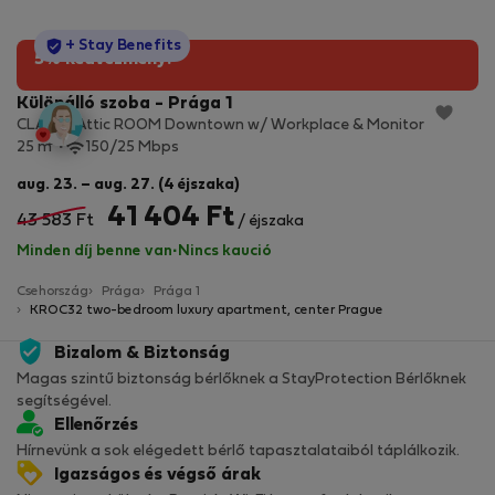
StayProtection
+ Stay Benefits
5% kedvezmény!
Különálló szoba - Prága 1
CLASSY Attic ROOM Downtown w/ Workplace & Monitor
2
25 m
150/25 Mbps
aug. 23. – aug. 27. (4 éjszaka)
41 404 Ft
43 583 Ft
/ éjszaka
Minden díj benne van
·
Nincs kaució
Csehország
Prága
Prága 1
KROC32 two-bedroom luxury apartment, center Prague
Bizalom & Biztonság
Magas szintű biztonság bérlőknek a StayProtection Bérlőknek
segítségével.
Ellenőrzés
Hírnevünk a sok elégedett bérlő tapasztalataiból táplálkozik.
Igazságos és végső árak