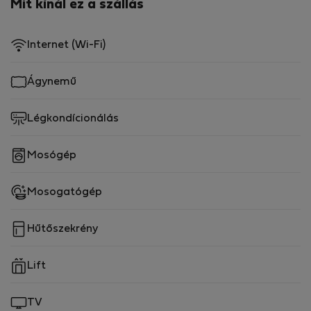
Mit kínál ez a szállás
Internet (Wi-Fi)
Ágynemű
Légkondícionálás
Mosógép
Mosogatógép
Hűtőszekrény
Lift
TV