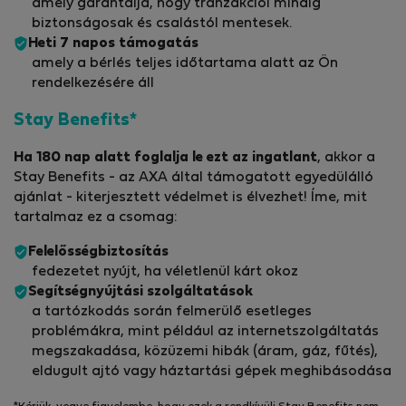
amely garantálja, hogy tranzakciói mindig
biztonságosak és csalástól mentesek.
Heti 7 napos támogatás
amely a bérlés teljes időtartama alatt az Ön
rendelkezésére áll
Stay Benefits*
Ha 180 nap alatt foglalja le ezt az ingatlant
, akkor a
Stay Benefits - az AXA által támogatott egyedülálló
ajánlat - kiterjesztett védelmet is élvezhet! Íme, mit
tartalmaz ez a csomag:
Felelősségbiztosítás
fedezetet nyújt, ha véletlenül kárt okoz
Segítségnyújtási szolgáltatások
a tartózkodás során felmerülő esetleges
problémákra, mint például az internetszolgáltatás
megszakadása, közüzemi hibák (áram, gáz, fűtés),
eldugult ajtó vagy háztartási gépek meghibásodása