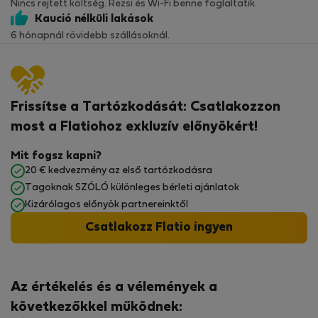
Nincs rejtett költség. Rezsi és Wi-Fi benne foglaltatik.
Kaució nélküli lakások
6 hónapnál rövidebb szállásoknál.
Frissítse a Tartózkodását: Csatlakozzon
most a Flatiohoz exkluzív előnyökért!
Mit fogsz kapni?
20 € kedvezmény az első tartózkodásra
Tagoknak SZÓLÓ különleges bérleti ajánlatok
Kizárólagos előnyök partnereinktől
Csatlakozz Flatio ingyen
Az értékelés és a vélemények a
következőkkel működnek: