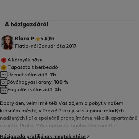
A házigazdáról
Klara P.
4.6
(19)
Flatio-nál Január óta 2017
A környék hőse
Tapasztalt bérbeadó
Üzenet válaszidő:
7h
Jóváhagyási arány:
100 %
Foglalási válaszidő:
2h
Dobrý den, velmi mě těší Váš zájem o pobyt v našem
krásném městě, v Praze! Pracuji se skupinou mladých
nadšených lidí a společně pronajímáme několik apartmánů
v centru Prahy. Mám opravdu mnoho zkušeností z
cestovního ruchu, protože v něm pracuji již pátým rokem.
Házigazda profiljának megtekintése