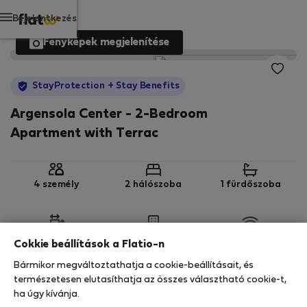
Bejelentkezés
Fényképek megjelenítése
StayProtection
+ Stay Benefits
Argensola Center - 2-Bedroom
Apartment with Terrac
4 személy
2 hálószoba
1 fürdőszoba
2
90 m
4. emelet
Wi-Fi
Cokkie beállítások a Flatio-n
Bármikor megváltoztathatja a cookie-beállításait, és
StayProtection
Stay Benefits
természetesen elutasíthatja az összes választható cookie-t,
ha úgy kívánja.
Az Ön tartózkodását ebben az ingatlanban a