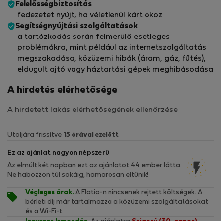
Felelősségbiztosítás
fedezetet nyújt, ha véletlenül kárt okoz
Segítségnyújtási szolgáltatások
a tartózkodás során felmerülő esetleges
problémákra, mint például az internetszolgáltatás
megszakadása, közüzemi hibák (áram, gáz, fűtés),
eldugult ajtó vagy háztartási gépek meghibásodása
A hirdetés elérhetősége
A hirdetett lakás elérhetőségének ellenőrzése
Utoljára frissítve
15 órával ezelőtt
Ez az ajánlat nagyon népszerű!
Az elmúlt két napban ezt az ajánlatot 44 ember látta.
Ne habozzon túl sokáig, hamarosan eltűnik!
Végleges árak.
A Flatio-n nincsenek rejtett költségek. A
bérleti díj már tartalmazza a közüzemi szolgáltatásokat
és a Wi-Fi-t.