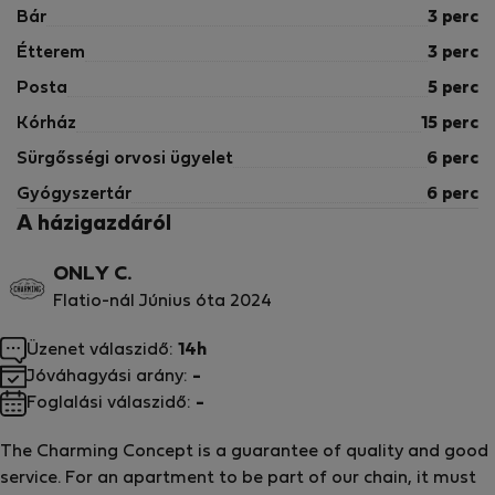
előtt, hogy ez az otthon NEM TURISTA APARTMAN.
Bár
3 perc
Étterem
3 perc
- A bérlőknek érkezéskor ideiglenes bérleti szerződést
Posta
5 perc
kell aláírniuk. Ez a szerződés tiszteletben tartja a
foglalás minden feltételét, és nem ró semmilyen
Kórház
15 perc
további felelősséget a foglalás feltételein túl.
Sürgősségi orvosi ügyelet
6 perc
Gyógyszertár
6 perc
- Gyermekágyak bérlése 30 €/tartózkodás ellenében
A házigazdáról
lehetséges. Kérjük, ne feledje, hogy érkezés előtt a
házigazdával való kapcsolatfelvétel útján kérje.
ONLY C.
Flatio-nál Június óta 2024
- A vendégeknek bejelentkezéskor érvényes személyi
igazolványt és hitelkártyát kell felmutatniuk.
Üzenet válaszidő:
14h
Jóváhagyási arány:
-
- Legény- és leánybúcsúk vagy hasonló partik nem
Foglalási válaszidő:
-
tarthatók ebben a szálláshelyen.
The Charming Concept is a guarantee of quality and good
-A megközelítés lépcsőn keresztül történik, mivel ez
service. For an apartment to be part of our chain, it must
egy történelmi épület, amely nem rendelkezik lifttel.-