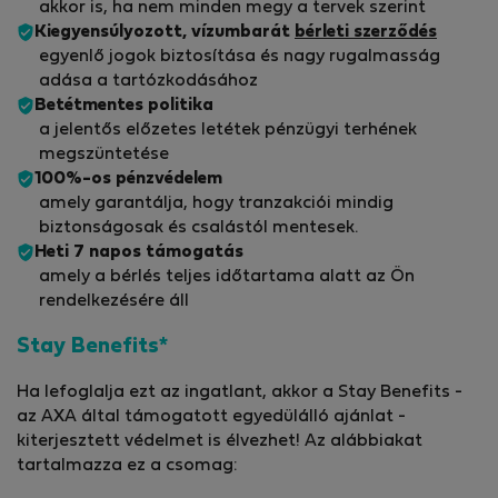
akkor is, ha nem minden megy a tervek szerint
Kiegyensúlyozott, vízumbarát
bérleti szerződés
egyenlő jogok biztosítása és nagy rugalmasság
adása a tartózkodásához
Betétmentes politika
a jelentős előzetes letétek pénzügyi terhének
megszüntetése
100%-os pénzvédelem
amely garantálja, hogy tranzakciói mindig
biztonságosak és csalástól mentesek.
Heti 7 napos támogatás
amely a bérlés teljes időtartama alatt az Ön
rendelkezésére áll
Stay Benefits*
Ha lefoglalja ezt az ingatlant, akkor a Stay Benefits -
az AXA által támogatott egyedülálló ajánlat -
kiterjesztett védelmet is élvezhet! Az alábbiakat
tartalmazza ez a csomag: