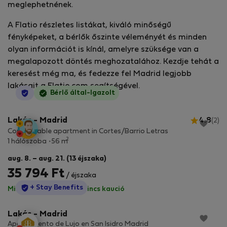
meglephetnének.
A Flatio részletes listákat, kiváló minőségű
fényképeket, a bérlők őszinte véleményét és minden
olyan információt is kínál, amelyre szüksége van a
megalapozott döntés meghozatalához. Kezdje tehát a
keresést még ma, és fedezze fel Madrid legjobb
lakásait a Flatio.com segítségével.
StayProtection
Bérlő által-Igazolt
Lakás - Madrid
4.8
(2)
Comfortable apartment in Cortes/Barrio Letras
2
1 hálószoba
56 m
aug. 8. – aug. 21. (13 éjszaka)
35 794 Ft
/ éjszaka
StayProtection
+ Stay Benefits
Minden díj benne van
·
Nincs kaució
Lakás - Madrid
Apartamento de Lujo en San Isidro Madrid