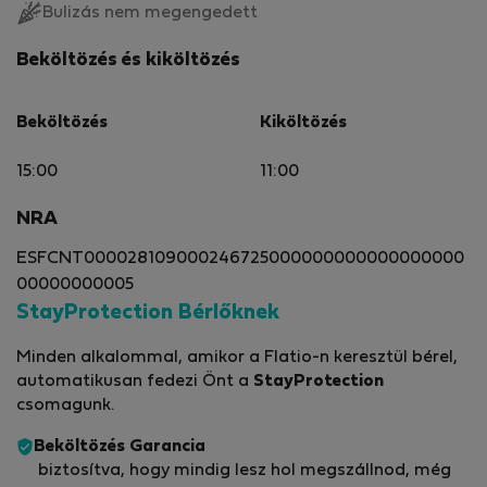
Bulizás nem megengedett
Beköltözés és kiköltözés
Beköltözés
Kiköltözés
15:00
11:00
NRA
ESFCNT000028109000246725000000000000000000
00000000005
StayProtection Bérlőknek
Minden alkalommal, amikor a Flatio-n keresztül bérel,
automatikusan fedezi Önt a
StayProtection
csomagunk.
Beköltözés Garancia
biztosítva, hogy mindig lesz hol megszállnod, még