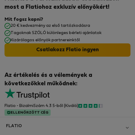
most a Flatiohoz exkluzív előnyökért!
Mit fogsz kapni?
20 € kedvezmény az első tartózkodásra
Tagoknak SZÓLÓ különleges bérleti ajánlatok
Kizárólagos előnyök partnereinktől
Csatlakozz Flatio ingyen
Az értékelés és a vélemények a
következőkkel működnek:
Flatio - BizalmiSzám 4.3 5-ből (Kiváló)
ELLENŐRZÖTT CÉG
FLATIO