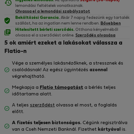
Ingyenes lemondás.
Az ajánlatra
Szigorú (30-napos)
lemondási feltételek vonatkoznak.
Olvassa el a lemondási szabályzatot
Beköltözési Garancia.
Akár 7 napig fedezünk egy tartalék
szállást, ha az ingatlan nem lenne rendben.
Bővebben
Hitelesített bérleti szerződés.
Otthona kényelméből
olvassa el a szerződést online.
Szerződés olvasása
5 ok amiért ezeket a lakásokat válassza a
Flatio-n
Vége a személyes lakásnézőknek, a stressznek és
csalódásnak! Az egész ügyintézés
azonnal
végrehajtható.
Megkapja a
Flatio támogatást
a bérlés teljes
időtartama alatt.
A teljes
szerződést
olvassa el most, a foglalás
előtt.
A fizetés teljesen biztonságos.
Cégünk regisztrálva
van a Cseh Nemzeti Banknál. Fizethet
kártyával
is.