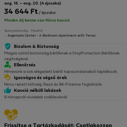
aug. 16. – aug. 20. (4 éjszaka)
34 644 Ft
/ éjszaka
Minden díj benne van
·
Nincs kaució
Spanyolország
Madrid
Argensola Center - 2-Bedroom Apartment with Terrac
Bizalom & Biztonság
Magas szintű biztonság bérlőknek a StayProtection Bérlőknek
segítségével.
Ellenőrzés
Hírnevünk a sok elégedett bérlő tapasztalataiból táplálkozik.
Igazságos és végső árak
Nincs rejtett költség. Rezsi és Wi-Fi benne foglaltatik.
Kaució nélküli lakások
6 hónapnál rövidebb szállásoknál.
Frissítse a Tartózkodását: Csatlakozzon