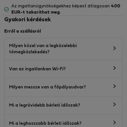
Az ingatlanügynökségekhez képest átlagosan
400
EUR-t
takaríthat meg
.
Gyakori kérdések
Erről a szállásról
Milyen közel van a legközelebbi
tömegközlekedés?
Van az ingatlanban Wi-Fi?
Milyen messze van a főpályaudvar?
Mi a legrövidebb bérleti időszak?
Mi a leghosszabb bérleti időszak?