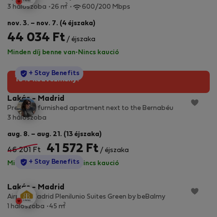
2
3 hálószoba
26 m
600/200 Mbps
nov. 3. – nov. 7. (4 éjszaka)
44 034 Ft
/ éjszaka
Minden díj benne van
·
Nincs kaució
StayProtection
+ Stay Benefits
10% kedvezmény!
Lakás - Madrid
Premium furnished apartment next to the Bernabéu
3 hálószoba
aug. 8. – aug. 21. (13 éjszaka)
41 572 Ft
46 201 Ft
/ éjszaka
StayProtection
+ Stay Benefits
Minden díj benne van
·
Nincs kaució
Lakás - Madrid
Airport Madrid Plenilunio Suites Green by beBalmy
2
1 hálószoba
45 m