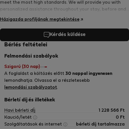
meet the most high standards. We will provide you with
Kérjük, vegye figyelembe, hogy ha az érkezés dátuma
personalized assistance throughout your stay, before and
megegyezik a foglalás napjával, nem tudjuk
during your stay.
Házigazda profiljának megtekintése
garantálni, hogy az apartman 17:30 előtt készen áll a
bejelentkezésre.
Kérdés küldése
Bérlés feltételei
'&gt
Felmondási szabályok
Szigorú (30 nap)
A foglalást a költözés előtt
30 nappal ingyenesen
lemondhatja. Olvassa el a részletesebb
lemondási szabályzatot
.
Bérletí díj és illetékek
Havi bérleti dÍj
1 228 566
Ft
Kaució/letét
0
Ft
Szolgáltatások és internet
bérleti díj tartalmazza