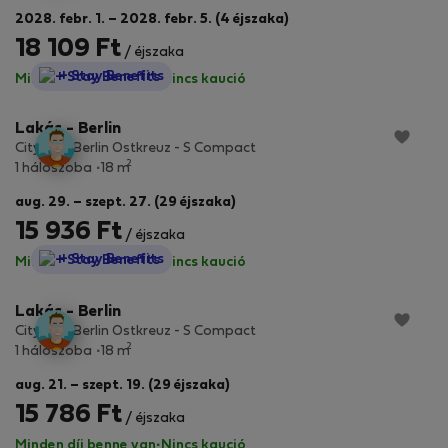
2028. febr. 1. – 2028. febr. 5. (4 éjszaka)
18 109 Ft
/ éjszaka
StayProtection
+ Stay Benefits
Minden díj benne van
·
Nincs kaució
Lakás - Berlin
City Pop Berlin Ostkreuz - S Compact
2
1 hálószoba
18 m
aug. 29. – szept. 27. (29 éjszaka)
15 936 Ft
/ éjszaka
StayProtection
+ Stay Benefits
Minden díj benne van
·
Nincs kaució
Lakás - Berlin
City Pop Berlin Ostkreuz - S Compact
2
1 hálószoba
18 m
aug. 21. – szept. 19. (29 éjszaka)
15 786 Ft
/ éjszaka
Minden díj benne van
·
Nincs kaució