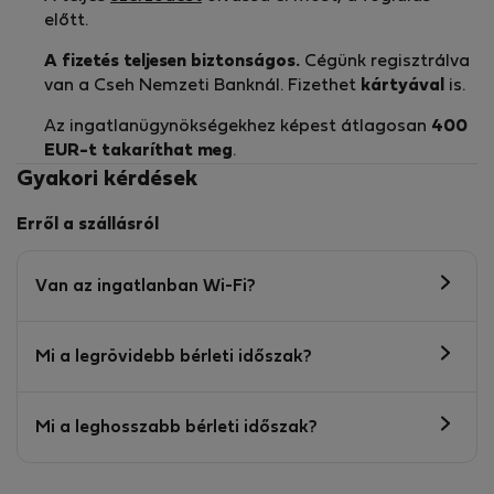
előtt.
A fizetés teljesen biztonságos.
Cégünk regisztrálva
van a Cseh Nemzeti Banknál. Fizethet
kártyával
is.
Az ingatlanügynökségekhez képest átlagosan
400
EUR-t
takaríthat meg
.
Gyakori kérdések
Erről a szállásról
Van az ingatlanban Wi-Fi?
Mi a legrövidebb bérleti időszak?
Mi a leghosszabb bérleti időszak?