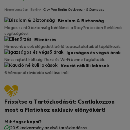
Németország
Berlin
City Pop Berlin Ostkreuz - S Compact
Bizalom & Biztonság
Magas szintű biztonság bérlőknek a StayProtection Bérlőknek
segítségével.
Ellenőrzés
Hírnevünk a sok elégedett bérlő tapasztalataiból táplálkozik.
Igazságos és végső árak
Nincs rejtett költség. Rezsi és Wi-Fi benne foglaltatik.
Kaució nélküli lakások
6 hónapnál rövidebb szállásoknál.
Frissítse a Tartózkodását: Csatlakozzon
most a Flatiohoz exkluzív előnyökért!
Mit fogsz kapni?
20 € kedvezmény az első tartózkodásra