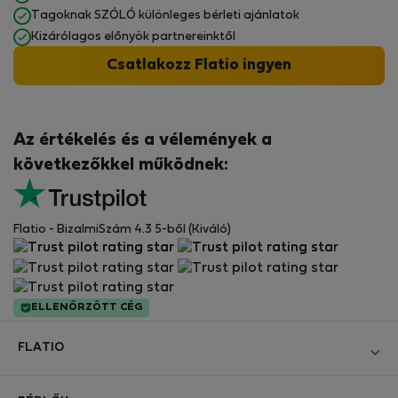
Tagoknak SZÓLÓ különleges bérleti ajánlatok
Kizárólagos előnyök partnereinktől
Csatlakozz Flatio ingyen
Az értékelés és a vélemények a
következőkkel működnek:
Flatio - BizalmiSzám 4.3 5-ből (Kiváló)
ELLENŐRZÖTT CÉG
FLATIO
Blog