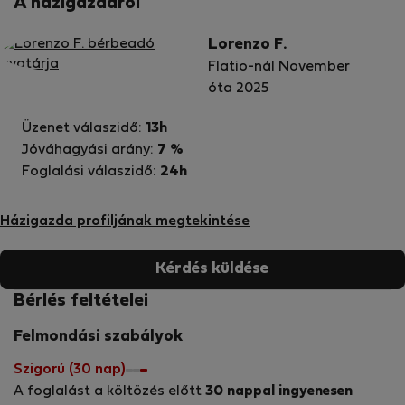
A házigazdáról
Lorenzo F.
Flatio-nál November
óta 2025
Üzenet válaszidő:
13h
Jóváhagyási arány:
7 %
Foglalási válaszidő:
24h
Házigazda profiljának megtekintése
Kérdés küldése
Bérlés feltételei
Felmondási szabályok
Szigorú (30 nap)
A foglalást a költözés előtt
30 nappal ingyenesen