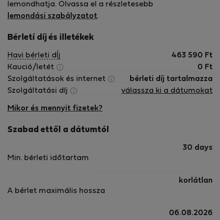
lemondhatja. Olvassa el a részletesebb
lemondási szabályzatot
.
Bérletí díj és illetékek
Havi bérleti dÍj
463 590
Ft
Kaució/letét
0
Ft
Szolgáltatások és internet
bérleti díj tartalmazza
Szolgáltatási díj
válassza ki a dátumokat
Mikor és mennyit fizetek?
Szabad ettől a dátumtól
30 days
Min. bérleti időtartam
korlátlan
A bérlet maximális hossza
06.08.2026