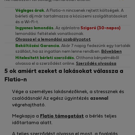
Végleges árak.
A Flatio-n nincsenek rejtett költségek. A
bérleti díj már tartalmazza a közüzemi szolgáltatásokat
és a Wi-Fi-t.
Ingyenes lemondás.
Az ajánlatra
Szigorú (30-napos)
lemondási feltételek vonatkoznak.
Olvassa el a lemondási szabályzatot
Beköltözési Garancia.
Akár 7 napig fedezünk egy tartalék
szállást, ha az ingatlan nem lenne rendben.
Bővebben
Hitelesített bérleti szerződés.
Otthona kényelméből
olvassa el a szerződést online.
Szerződés olvasása
5 ok amiért ezeket a lakásokat válassza a
Flatio-n
Vége a személyes lakásnézőknek, a stressznek és
csalódásnak! Az egész ügyintézés
azonnal
végrehajtható.
Megkapja a
Flatio támogatást
a bérlés teljes
időtartama alatt.
A teljes
szerződést
olvassa el most, a foglalás