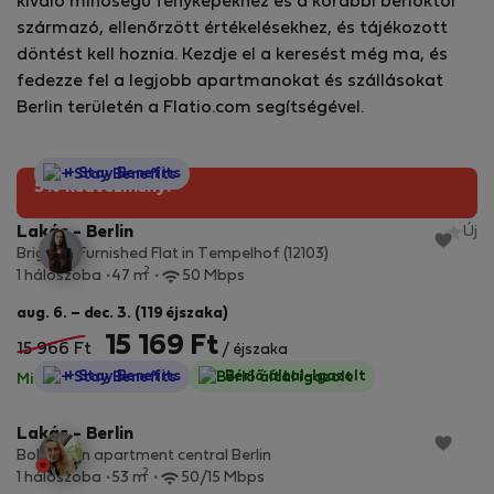
kiváló minőségű fényképekhez és a korábbi bérlőktől
származó, ellenőrzött értékelésekhez, és tájékozott
döntést kell hoznia. Kezdje el a keresést még ma, és
fedezze fel a legjobb apartmanokat és szállásokat
Berlin területén a Flatio.com segítségével.
StayProtection
+ Stay Benefits
5% kedvezmény!
Lakás - Berlin
Új
Bright & Furnished Flat in Tempelhof (12103)
2
1 hálószoba
47 m
50 Mbps
aug. 6. – dec. 3. (119 éjszaka)
15 169 Ft
15 966 Ft
/ éjszaka
StayProtection
+ Stay Benefits
Bérlő által-Igazolt
Minden díj benne van
·
Nincs kaució
Lakás - Berlin
Bohemian apartment central Berlin
2
1 hálószoba
53 m
50/15 Mbps