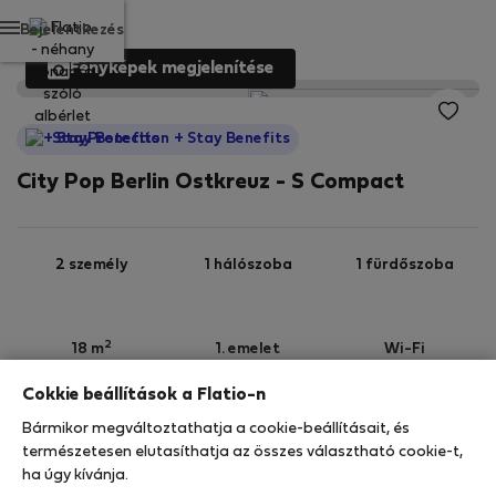
Bejelentkezés
Fényképek megjelenítése
StayProtection
+ Stay Benefits
City Pop Berlin Ostkreuz - S Compact
2 személy
1 hálószoba
1 fürdőszoba
2
18 m
1. emelet
Wi-Fi
Cokkie beállítások a Flatio-n
StayProtection
Stay Benefits
Bármikor megváltoztathatja a cookie-beállításait, és
Az Ön tartózkodását ebben az ingatlanban a
természetesen elutasíthatja az összes választható cookie-t,
StayProtection
csomagunk fedezi,
amely
ha úgy kívánja.
tartalmazza a Stay Benefits csomagot
!
Bővebben