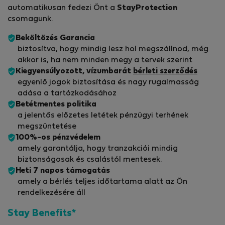
automatikusan fedezi Önt a
StayProtection
csomagunk.
Beköltözés Garancia
biztosítva, hogy mindig lesz hol megszállnod, még
akkor is, ha nem minden megy a tervek szerint
Kiegyensúlyozott, vízumbarát
bérleti szerződés
egyenlő jogok biztosítása és nagy rugalmasság
adása a tartózkodásához
Betétmentes politika
a jelentős előzetes letétek pénzügyi terhének
megszüntetése
100%-os pénzvédelem
amely garantálja, hogy tranzakciói mindig
biztonságosak és csalástól mentesek.
Heti 7 napos támogatás
amely a bérlés teljes időtartama alatt az Ön
rendelkezésére áll
Stay Benefits*