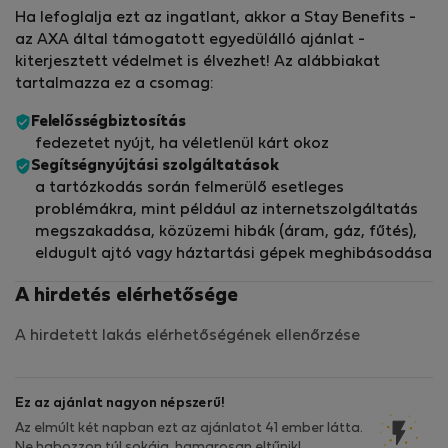
Ha lefoglalja ezt az ingatlant, akkor a Stay Benefits -
az AXA által támogatott egyedülálló ajánlat -
kiterjesztett védelmet is élvezhet! Az alábbiakat
tartalmazza ez a csomag:
Felelősségbiztosítás
fedezetet nyújt, ha véletlenül kárt okoz
Segítségnyújtási szolgáltatások
a tartózkodás során felmerülő esetleges
problémákra, mint például az internetszolgáltatás
megszakadása, közüzemi hibák (áram, gáz, fűtés),
eldugult ajtó vagy háztartási gépek meghibásodása
A hirdetés elérhetősége
A hirdetett lakás elérhetőségének ellenőrzése
Ez az ajánlat nagyon népszerű!
Az elmúlt két napban ezt az ajánlatot 41 ember látta.
Ne habozzon túl sokáig, hamarosan eltűnik!