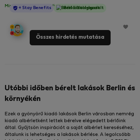
Minden díj benne van
·
Nincs kaució
StayProtection
+ Stay Benefits
Bérlő által-Igazolt
Összes hirdetés mutatása
Utóbbi időben bérelt lakások Berlin és
környékén
Ezek a gyönyörű kiadó lakások Berlin városban nemrég
kiadó albérletként lettek bérelve elégedett bérlőink
által. Gyűjtsön inspirációt a saját albérlet kereséséhez,
általunk is lehetséges a lakások bérlése. A legolcsóbb