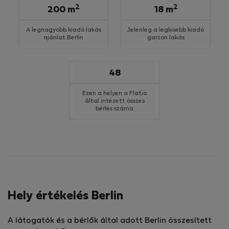
2
2
200 m
18 m
A legnagyobb kiadó lakás
Jelenleg a legkisebb kiadó
ajánlat Berlin
garzon lakás
48
Ezen a helyen a Flatio
által intézett összes
bérlés száma
Hely értékelés Berlin
A látogatók és a bérlők által adott Berlin összesített