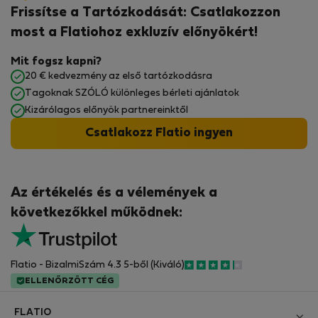
Frissítse a Tartózkodását: Csatlakozzon
most a Flatiohoz exkluzív előnyökért!
Mit fogsz kapni?
20 € kedvezmény az első tartózkodásra
Tagoknak SZÓLÓ különleges bérleti ajánlatok
Kizárólagos előnyök partnereinktől
Csatlakozz Flatio ingyen
Az értékelés és a vélemények a
következőkkel működnek:
Flatio - BizalmiSzám 4.3 5-ből (Kiváló)
ELLENŐRZÖTT CÉG
FLATIO