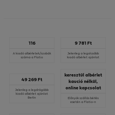
116
9 781 Ft
A kiadó albérletek/szobák
Jelenleg a legolcsóbb
száma a Flatio
kiadó albérlet ajánlat
keresztül albérlet
49 269 Ft
kaució nélkül,
online kapcsolat
Jelenleg a legdrágább
kiadó albérlet ajánlat
Berlin
Előnyök szállás bérlés
esetén a Flatio-n