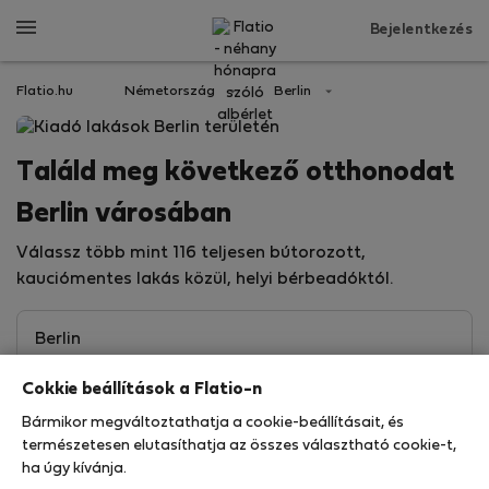
Bejelentkezés
Flatio.hu
Németország
Berlin
Találd meg következő otthonodat
Berlin városában
Válassz több mint 116 teljesen bútorozott,
kauciómentes lakás közül, helyi bérbeadóktól.
Cokkie beállítások a Flatio-n
Bármikor megváltoztathatja a cookie-beállításait, és
természetesen elutasíthatja az összes választható cookie-t,
ha úgy kívánja.
Keresés