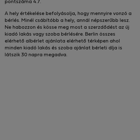
pontszáma 4.7.
A hely értékelése befolyásolja, hogy mennyire vonzó a
bérlés. Minél csábítóbb a hely, annál népszerűbb lesz.
Ne habozzon és kösse meg most a szerzdődést az új
kiadó lakás vagy szoba bérlésére. Berlin összes
elérhető albérlet ajánlata elérhető térképen ahol
minden kiadó lakás és szoba ajánlat bérleti díja is
látszik 30 napra megadva.