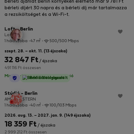
bérleti ajánlat Berlin környékén elérhető már 9 781 Ft
bérleti díjért 30 napra és a bérleti díj már tartalmazza
StayProtection
+ Stay Benefits
a rezsiköltséget és a Wi-Fi-t.
Loft - Berlin
Loft
2
1 hálószoba
47 m
500/500 Mbps
szept. 28. – okt. 11. (13 éjszaka)
32 847 Ft
/ éjszaka
491 116 Ft összesen
Minden díj benne van
·
Nincs kaució
StayProtection
Bérlő által-Igazolt
Stúdió - Berlin
AM SUEDSTERN
2
1 hálószoba
40 m
100/103 Mbps
2026. aug. 13. – 2027. jan. 9. (149 éjszaka)
18 359 Ft
/ éjszaka
2 999 212 Ft összesen