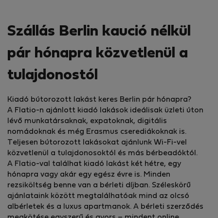
Szállás Berlin kaució nélkül
pár hónapra közvetlenül a
tulajdonostól
Kiadó bútorozott lakást keres Berlin pár hónapra?
A Flatio-n ajánlott kiadó lakások ideálisak üzleti úton
lévő munkatársaknak, expatoknak, digitális
nomádoknak és még Erasmus cserediákoknak is.
Teljesen bútorozott lakásokat ajánlunk Wi-Fi-vel
közvetlenül a tulajdonosoktól és más bérbeadóktól.
A Flatio-val találhat kiadó lakást két hétre, egy
hónapra vagy akár egy egész évre is. Minden
rezsiköltség benne van a bérleti díjban. Széleskörű
ajánlataink között megtalálhatóak mind az olcsó
albérletek és a luxus apartmanok. A bérleti szerződés
megkötése egyszerű és gyors – mindent online