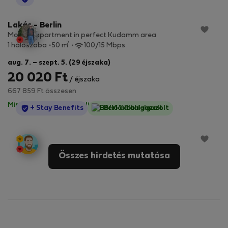
Lakás - Berlin
Modern apartment in perfect Kudamm area
2
1 hálószoba
50 m
100/15 Mbps
aug. 7. – szept. 5. (29 éjszaka)
20 020 Ft
/ éjszaka
667 859 Ft összesen
Minden díj benne van
·
Nincs kaució
StayProtection
+ Stay Benefits
Bérlő által-Igazolt
Összes hirdetés mutatása