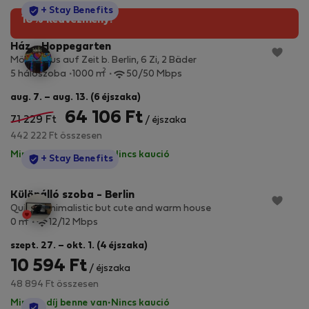
StayProtection
+ Stay Benefits
10% kedvezmény!
Ház - Hoppegarten
Möbl. Haus auf Zeit b. Berlin, 6 Zi, 2 Bäder
2
5 hálószoba
1000 m
50/50 Mbps
aug. 7. – aug. 13. (6 éjszaka)
64 106 Ft
71 229 Ft
/ éjszaka
442 222 Ft összesen
Minden díj benne van
·
Nincs kaució
StayProtection
+ Stay Benefits
Különálló szoba - Berlin
Quiet, minimalistic but cute and warm house
2
0 m
12/12 Mbps
szept. 27. – okt. 1. (4 éjszaka)
10 594 Ft
/ éjszaka
48 894 Ft összesen
Minden díj benne van
·
Nincs kaució
StayProtection