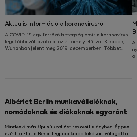
Aktuális információ a koronavírusról
M
B
A COVID-19 egy fertőző betegség amit a koronavírus
legutóbbi változata okoz és amely először Kínában,
Al
Wuhanban jelent meg 2019. decemberben. Többet…
ny
a 
Albérlet Berlin munkavállalóknak,
nomádoknak és diákoknak egyaránt
Mindenki más típusú szállást részesít előnyben. Éppen
ezért, a Flatio Berlin legjobb kiadó lakásait válogatta