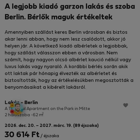
A legjobb kiadó garzon lakás és szoba
Berlin. Bérlők maguk értékeltek
Amennyiben szállást keres Berlin városban és biztos
akar lenni abban, hogy nem lesz csalódott, akkor jó
helyen jár. A következő kiadó albérletek a legjobbak,
hogy szállást válasszon ebben a városban. Nem
számít, hogy nagyon olcsó albérlet kaució nélkül vagy
luxus lakás vagy nyaraló. A korábbi bérlés során akik
ott laktak pár hónapig élvezték az albérletet és
biztosították, hogy az értékelésükben megosztották a
StayProtection
+ Stay Benefits
benyomásaikat a kibérelt lakásról.
Lakás - Berlin
A Tropical Apartment on the Park in Mitte
2
2 hálószoba
62 m
2026. dec. 20. – 2027. márc. 19. (89 éjszaka)
30 614 Ft
/ éjszaka