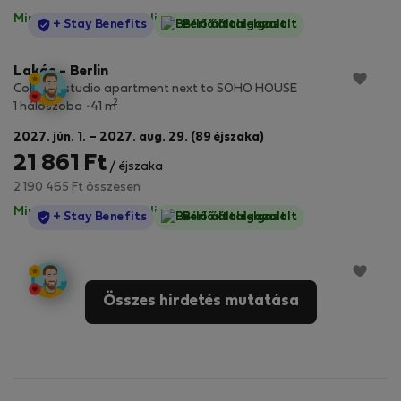
Minden díj benne van
·
Nincs kaució
StayProtection
+ Stay Benefits
Bérlő által-Igazolt
Lakás - Berlin
Colorful studio apartment next to SOHO HOUSE
2
1 hálószoba
41 m
2027. jún. 1. – 2027. aug. 29. (89 éjszaka)
21 861 Ft
/ éjszaka
2 190 465 Ft összesen
Minden díj benne van
·
Nincs kaució
StayProtection
+ Stay Benefits
Bérlő által-Igazolt
Összes hirdetés mutatása