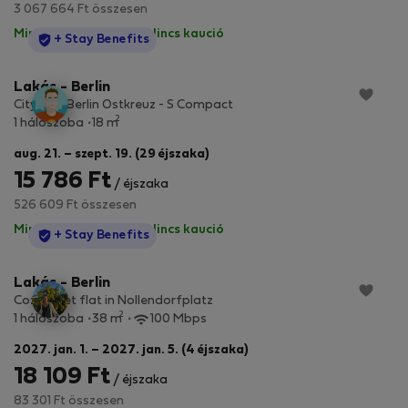
3 067 664 Ft összesen
Minden díj benne van
·
Nincs kaució
StayProtection
+ Stay Benefits
Lakás - Berlin
City Pop Berlin Ostkreuz - S Compact
2
1 hálószoba
18 m
aug. 21. – szept. 19. (29 éjszaka)
15 786 Ft
/ éjszaka
526 609 Ft összesen
Minden díj benne van
·
Nincs kaució
StayProtection
+ Stay Benefits
Lakás - Berlin
Cozy quiet flat in Nollendorfplatz
2
1 hálószoba
38 m
100 Mbps
2027. jan. 1. – 2027. jan. 5. (4 éjszaka)
18 109 Ft
/ éjszaka
83 301 Ft összesen