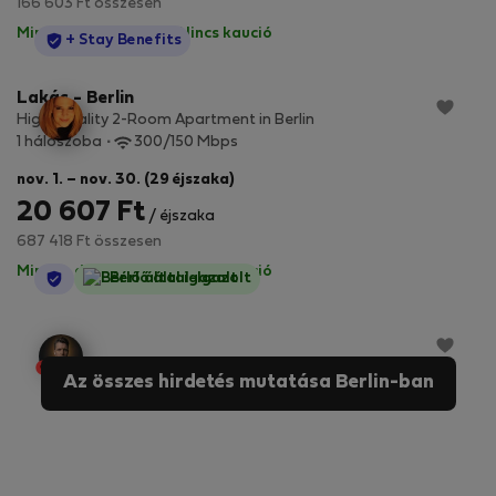
166 603 Ft összesen
Minden díj benne van
·
Nincs kaució
StayProtection
+ Stay Benefits
Lakás - Berlin
High-Quality 2-Room Apartment in Berlin
1 hálószoba
300/150 Mbps
nov. 1. – nov. 30. (29 éjszaka)
20 607 Ft
/ éjszaka
687 418 Ft összesen
Minden díj benne van
·
Nincs kaució
StayProtection
Bérlő által-Igazolt
Az összes hirdetés mutatása Berlin-ban