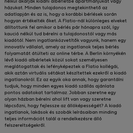
nélkül akarják kiadni albérletbe apartmanjukat vagy
házukat. Minden tulajdonos megtekinthető az
adatlapján és az is, hogy a korábbi bérlések során
hogyan értékelték őket. A Flatio-nál különleges elveket
állítottunk fel amikor a bérlés pár hónapra szól, így
kaució nélkül tud bérelni a tulajdonostól vagy más
kiadótól. Nem ingatlanközvetítők vagyunk, hanem egy
innovatív vállalat, amely az ingatlanok teljes bérlés
folyamatát átülteti az online térbe. A Berlin környékén
lévő kiadó albérletek közül sokat személyesen
meglátogattak és lefényképeztek a Flatio kollégái,
akik aztán virtuális sétákat készítettek ezekről a kiadó
ingatlanokról. Ez az egyik oka annak, hogy garantálni
tudjuk, hogy minden egyes kiadó szállás ajánlata
pontos adatokat tartalmaz. Jobban szeretne egy
olyan házban bérelni ahol lift van vagy szeretne
lépcsőzni, hogy fejlessze az állóképességét? A kiadó
ingatlanok, lakások és szobák leírásaiban minding
teljes információt talál a rendelkezésre álló
felszereltségekről.