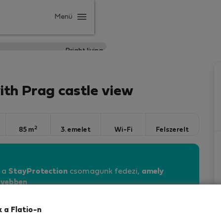
Menü
with Prag castle view
2
85 m
3. emelet
Wi-Fi
Felszerelt
n a
StayProtection
csomagunk fedezi,
amely
vebben
k a Flatio-n