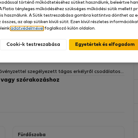
zkodással történő működtetéséhez sütiket használunk, beleértve har
 A Flatio tényleges működéséhez szükséges működési sütik mellett pr
 is használunk. A Sütik testreszabása gombra kattintva dönthet az e
 összes, az alap sütiken kívüli sütit. Ezen kívül részletes információk
l otthon érezheti magát, miközben felejthetetlen
leink
adatvédelmével
foglalkozó külön oldalon.
zlésesen berendezett apartman a tekintélyes Prága 6.
a történelmi belvároshoz való kiváló elérhetőség
Cooki-k testreszabása
 növényzettel szegélyezett tágas erkélyről csodálatos,
nt Vitus-székesegyházra. Ez a tökéletes hely a reggeli
z vagy szórakozáshoz
z.
dizájner U-alakú konyha, modern munkalapokkal,
ővel és vízforralóval. Itt főzni igazi élmény lesz.
eret kiváló minőségű fa padló, ízléses fa bútorok és
leg és otthonos hangulatot kölcsönöznek az
Fürdőszoba