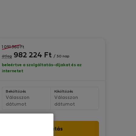
1 091 360
Ft
982 224
Ft
átlag
/ 30 nap
beleértve a szolgáltatás-díjakat és az
internetet
Beköltözés
Kiköltözés
Válasszon
Válasszon
dátumot
dátumot
Folytatás