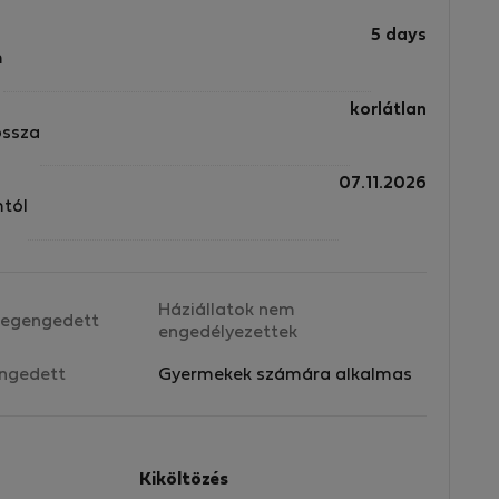
5 days
m
korlátlan
ossza
07.11.2026
mtól
Háziállatok nem
egengedett
engedélyezettek
ngedett
Gyermekek számára alkalmas
Kiköltözés