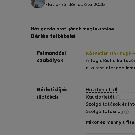
Flatio-nál Június óta 2026
Házigazda profiljának megtekintése
Bérlés feltételei
Felmondási
Közvetlen (14- nap)
szabályok
A foglalást a költözé
el a részletesebb
lem
Bérletí díj és
Havi bérleti dÍj
illetékek
Kaució/letét
Szolgáltatások és in
Szolgáltatási díj
Mikor és mennyit fize