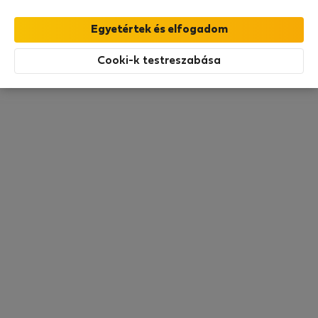
kereslet. Jelenleg itt nincs szabad lakásunk. Kérem
nézzen vissza később.
Cooki-k testreszabása