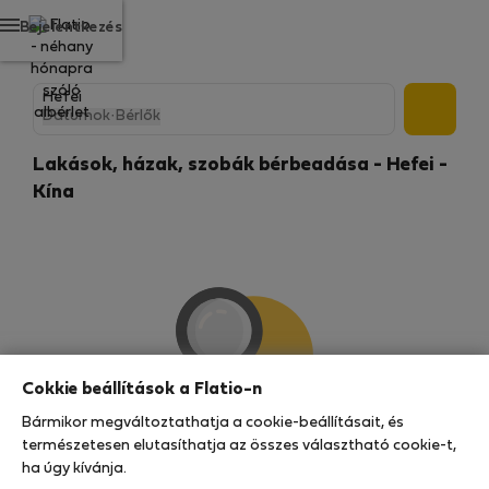
Bejelentkezés
Dátumok
·
Bérlők
Lakások, házak, szobák bérbeadása - Hefei -
Kína
Cokkie beállítások a Flatio-n
Bármikor megváltoztathatja a cookie-beállításait, és
Nem találtunk semmilyen eredményt
természetesen elutasíthatja az összes választható cookie-t,
ha úgy kívánja.
Úgy tűnik, ezen a környéken nagy a szállás iránti